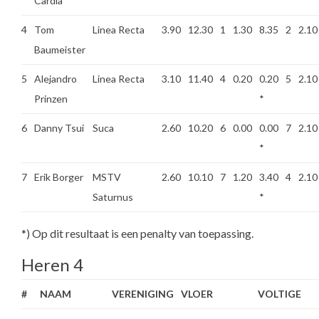
Cardia
*
4
Tom
Linea Recta
3.90
12.30
1
1.30
8.35
2
2.10
Baumeister
5
Alejandro
Linea Recta
3.10
11.40
4
0.20
0.20
5
2.10
Prinzen
*
6
Danny Tsui
Suca
2.60
10.20
6
0.00
0.00
7
2.10
*
7
Erik Borger
MSTV
2.60
10.10
7
1.20
3.40
4
2.10
Saturnus
*
*) Op dit resultaat is een penalty van toepassing.
Heren 4
#
NAAM
VERENIGING
VLOER
VOLTIGE