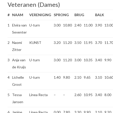
Veteranen (Dames)
#
NAAM
VERENIGING
SPRONG
BRUG
BALK
1
Elvira van
U-turn
3.00
10.80
2.40
11.00
3.90
13.0
Seventer
2
Naomi
KUNST
3.20
11.20
3.50
11.95
3.70
11.7
Zitter
3
Anja van
U-turn
3.00
11.20
3.00
10.35
3.40
9.90
de Kruijs
4
Lichelle
U-turn
1.40
9.80
2.10
9.65
3.10
10.6
Groot
5
Tessa
Linea Recta
–
–
2.60
10.95
3.40
8.00
Jansen
6
Janine
Linea Recta
0.00
7.80
3.30
9.90
2.10
9.20