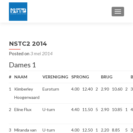
TOGGLE
NSTC2 2014
Posted on
3 mei 2014
Dames 1
#
NAAM
VERENIGING
SPRONG
BRUG
1
Kimberley
Euroturn
4.00
12.40
2
2.90
10.60
2
3
Hoogerwaard
2
Eline Flux
U-turn
4.40
11.50
5
2.90
10.85
1
4
3
Miranda van
U-turn
4.00
12.50
1
2.20
8.85
5
3