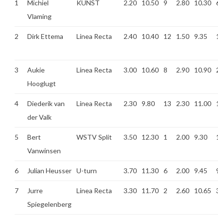
1
Michiel
KUNST
2.20
10.50
9
2.80
10.30
Vlaming
2
Dirk Ettema
Linea Recta
2.40
10.40
12
1.50
9.35
3
Aukie
Linea Recta
3.00
10.60
8
2.90
10.90
Hooglugt
4
Diederik van
Linea Recta
2.30
9.80
13
2.30
11.00
der Valk
5
Bert
WSTV Split
3.50
12.30
1
2.00
9.30
Vanwinsen
6
Julian Heusser
U-turn
3.70
11.30
6
2.00
9.45
7
Jurre
Linea Recta
3.30
11.70
2
2.60
10.65
Spiegelenberg