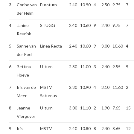
3
Corine van
Euroturn
2.40
10.90
4
2.50
9.75
7
der Helm
4
Janine
STUGG
2.40
10.60
9
2.40
9.75
7
Reurink
5
Sanne van
Linea Recta
2.40
10.60
9
3.00
10.60
4
der Poel
6
Bettina
U-turn
2.80
11.00
3
2.40
9.55
9
Hoeve
7
Iris van de
MSTV
2.80
10.90
4
3.10
11.60
2
Meer
Saturnus
8
Jeanne
U-turn
3.00
11.10
2
1.90
7.65
15
Viergever
9
Iris
MSTV
2.40
10.80
8
2.40
8.65
12