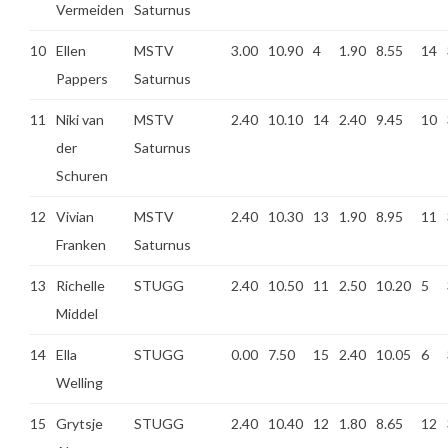
Vermeiden
Saturnus
10
Ellen
MSTV
3.00
10.90
4
1.90
8.55
14
Pappers
Saturnus
11
Niki van
MSTV
2.40
10.10
14
2.40
9.45
10
der
Saturnus
Schuren
12
Vivian
MSTV
2.40
10.30
13
1.90
8.95
11
Franken
Saturnus
13
Richelle
STUGG
2.40
10.50
11
2.50
10.20
5
Middel
14
Ella
STUGG
0.00
7.50
15
2.40
10.05
6
Welling
15
Grytsje
STUGG
2.40
10.40
12
1.80
8.65
12