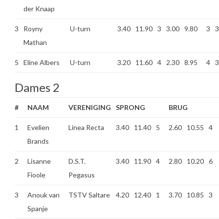
der Knaap
3
Royny
U-turn
3.40
11.90
3
3.00
9.80
3
3
Mathan
5
Eline Albers
U-turn
3.20
11.60
4
2.30
8.95
4
3
Dames 2
#
NAAM
VERENIGING
SPRONG
BRUG
1
Evelien
Linea Recta
3.40
11.40
5
2.60
10.55
4
Brands
2
Lisanne
D.S.T.
3.40
11.90
4
2.80
10.20
6
Fioole
Pegasus
3
Anouk van
TSTV Saltare
4.20
12.40
1
3.70
10.85
3
Spanje