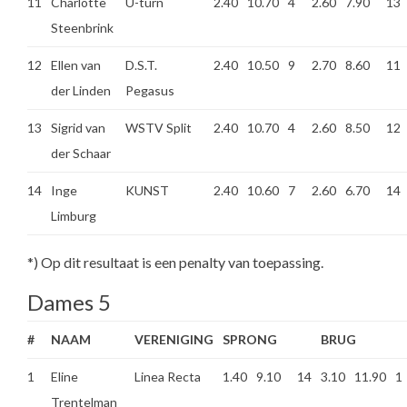
11
Charlotte
U-turn
2.40
10.70
4
2.60
7.90
13
Steenbrink
12
Ellen van
D.S.T.
2.40
10.50
9
2.70
8.60
11
der Linden
Pegasus
13
Sigrid van
WSTV Split
2.40
10.70
4
2.60
8.50
12
der Schaar
14
Inge
KUNST
2.40
10.60
7
2.60
6.70
14
Limburg
*) Op dit resultaat is een penalty van toepassing.
Dames 5
#
NAAM
VERENIGING
SPRONG
BRUG
1
Eline
Linea Recta
1.40
9.10
14
3.10
11.90
1
Trentelman