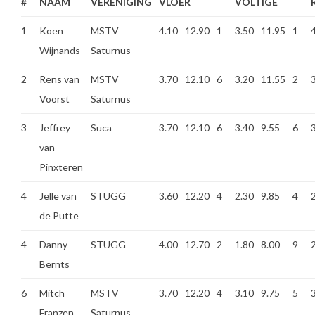
#
NAAM
VERENIGING
VLOER
VOLTIGE
1
Koen
MSTV
4.10
12.90
1
3.50
11.95
1
Wijnands
Saturnus
2
Rens van
MSTV
3.70
12.10
6
3.20
11.55
2
Voorst
Saturnus
3
Jeffrey
Suca
3.70
12.10
6
3.40
9.55
6
van
Pinxteren
4
Jelle van
STUGG
3.60
12.20
4
2.30
9.85
4
de Putte
4
Danny
STUGG
4.00
12.70
2
1.80
8.00
9
Bernts
6
Mitch
MSTV
3.70
12.20
4
3.10
9.75
5
Franzen
Saturnus