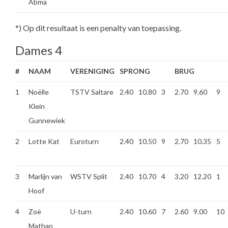
Abma
*) Op dit resultaat is een penalty van toepassing.
Dames 4
#
NAAM
VERENIGING
SPRONG
BRUG
1
Noëlle
TSTV Saltare
2.40
10.80
3
2.70
9.60
9
Klein
Gunnewiek
2
Lotte Kat
Euroturn
2.40
10.50
9
2.70
10.35
5
3
Marlijn van
WSTV Split
2.40
10.70
4
3.20
12.20
1
Hoof
4
Zoë
U-turn
2.40
10.60
7
2.60
9.00
10
Mathan