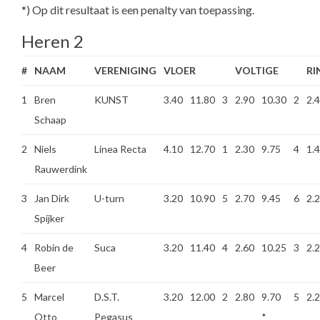
*) Op dit resultaat is een penalty van toepassing.
Heren 2
#
NAAM
VERENIGING
VLOER
VOLTIGE
RI
1
Bren
KUNST
3.40
11.80
3
2.90
10.30
2
2.
Schaap
2
Niels
Linea Recta
4.10
12.70
1
2.30
9.75
4
1.
Rauwerdink
3
Jan Dirk
U-turn
3.20
10.90
5
2.70
9.45
6
2.
Spijker
4
Robin de
Suca
3.20
11.40
4
2.60
10.25
3
2.
Beer
5
Marcel
D.S.T.
3.20
12.00
2
2.80
9.70
5
2.
Otto
Pegasus
*