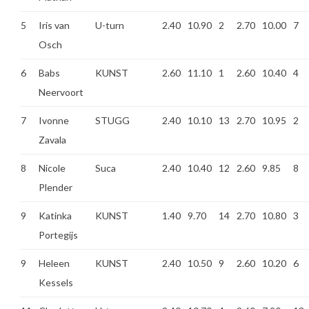
5
Iris van
U-turn
2.40
10.90
2
2.70
10.00
7
Osch
6
Babs
KUNST
2.60
11.10
1
2.60
10.40
4
Neervoort
7
Ivonne
STUGG
2.40
10.10
13
2.70
10.95
2
Zavala
8
Nicole
Suca
2.40
10.40
12
2.60
9.85
8
Plender
9
Katinka
KUNST
1.40
9.70
14
2.70
10.80
3
Portegijs
9
Heleen
KUNST
2.40
10.50
9
2.60
10.20
6
Kessels