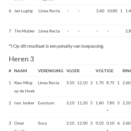
6
Jan Lugtig
Linea Recta
–
–
3.60
10.80
1
1.
7
Tim Mulder
Linea Recta
–
–
–
–
2.
*) Op dit resultaat is een penalty van toepassing.
Heren 3
#
NAAM
VERENIGING
VLOER
VOLTIGE
RIN
1
Xiao-Ming
Linea Recta
3.50
12.10
2
1.70
8.75
1
2.60
op de Hoek
2
Ivor Jonker
Euroturn
3.10
11.20
5
1.60
7.80
3
2.20
*
3
Omar
Suca
3.10
12.00
3
0.10
0.10
6
2.60