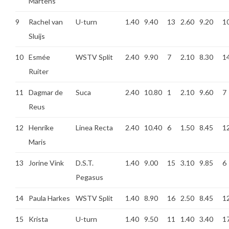
Martens
9
Rachel van
U-turn
1.40
9.40
13
2.60
9.20
1
Sluijs
10
Esmée
WSTV Split
2.40
9.90
7
2.10
8.30
1
Ruiter
11
Dagmar de
Suca
2.40
10.80
1
2.10
9.60
7
Reus
12
Henrike
Linea Recta
2.40
10.40
6
1.50
8.45
1
Maris
13
Jorine Vink
D.S.T.
1.40
9.00
15
3.10
9.85
6
Pegasus
14
Paula Harkes
WSTV Split
1.40
8.90
16
2.50
8.45
1
15
Krista
U-turn
1.40
9.50
11
1.40
3.40
1