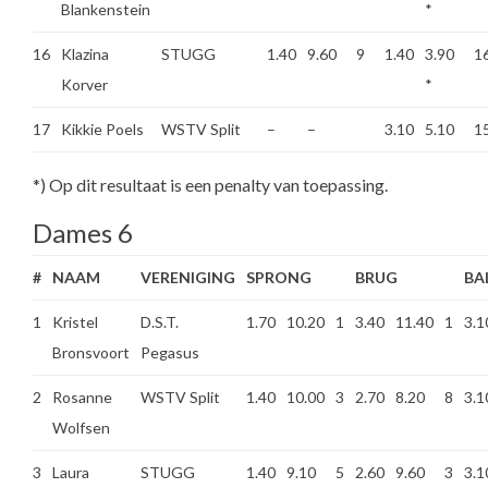
Blankenstein
*
16
Klazina
STUGG
1.40
9.60
9
1.40
3.90
1
Korver
*
17
Kikkie Poels
WSTV Split
–
–
3.10
5.10
1
*) Op dit resultaat is een penalty van toepassing.
Dames 6
#
NAAM
VERENIGING
SPRONG
BRUG
BA
1
Kristel
D.S.T.
1.70
10.20
1
3.40
11.40
1
3.1
Bronsvoort
Pegasus
2
Rosanne
WSTV Split
1.40
10.00
3
2.70
8.20
8
3.1
Wolfsen
3
Laura
STUGG
1.40
9.10
5
2.60
9.60
3
3.1