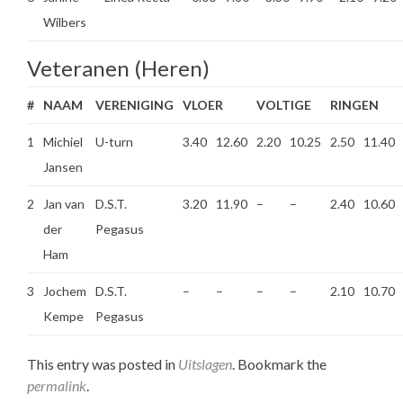
Wilbers
Veteranen (Heren)
#
NAAM
VERENIGING
VLOER
VOLTIGE
RINGEN
1
Michiel
U-turn
3.40
12.60
2.20
10.25
2.50
11.40
Jansen
2
Jan van
D.S.T.
3.20
11.90
–
–
2.40
10.60
der
Pegasus
Ham
3
Jochem
D.S.T.
–
–
–
–
2.10
10.70
Kempe
Pegasus
This entry was posted in
Uitslagen
. Bookmark the
permalink
.