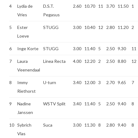
4
Lydia de
D.S.T.
2.60
10.70
11
3.70
11.50
1
Vries
Pegasus
5
Ester
STUGG
3.00
10.40
12
2.80
11.20
2
Loeve
6
Inge Korte
STUGG
3.00
11.40
5
2.50
9.30
11
7
Laura
Linea Recta
4.00
12.20
2
2.50
8.80
12
Veenendaal
8
Immy
U-turn
3.40
12.00
3
2.70
9.65
7
Riethorst
9
Nadine
WSTV Split
3.40
11.40
5
2.50
9.40
8
Janssen
10
Sybrich
Suca
3.00
11.30
8
2.80
9.40
8
Vlas