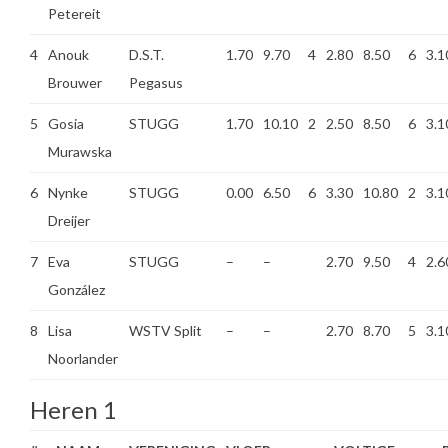
Petereit
4
Anouk
D.S.T.
1.70
9.70
4
2.80
8.50
6
3.1
Brouwer
Pegasus
5
Gosia
STUGG
1.70
10.10
2
2.50
8.50
6
3.1
Murawska
6
Nynke
STUGG
0.00
6.50
6
3.30
10.80
2
3.1
Dreijer
7
Eva
STUGG
–
–
2.70
9.50
4
2.6
González
8
Lisa
WSTV Split
–
–
2.70
8.70
5
3.1
Noorlander
Heren 1