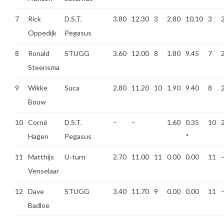
7
Rick
D.S.T.
3.80
12.30
3
2.80
10.10
3
Oppedijk
Pegasus
8
Ronald
STUGG
3.60
12.00
8
1.80
9.45
7
Steensma
9
Wikke
Suca
2.80
11.20
10
1.90
9.40
8
Bouw
10
Corné
D.S.T.
–
–
1.60
0.35
10
Hagen
Pegasus
*
11
Matthijs
U-turn
2.70
11.00
11
0.00
0.00
11
Venselaar
12
Dave
STUGG
3.40
11.70
9
0.00
0.00
11
Badloe