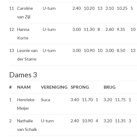
11
Caroline
U-turn
2.40
10.20
13
3.10
10.25
5
van Zijl
12
Hanna
U-turn
3.00
11.30
8
2.60
9.35
10
Korte
13
Leonie van
U-turn
3.00
10.90
10
3.00
8.50
13
der Starre
Dames 3
#
NAAM
VERENIGING
SPRONG
BRUG
1
Henrieke
Suca
3.40
11.70
1
3.20
11.75
1
Meijer
2
Nathalie
U-turn
2.40
10.90
4
3.20
11.35
3
van Schaik