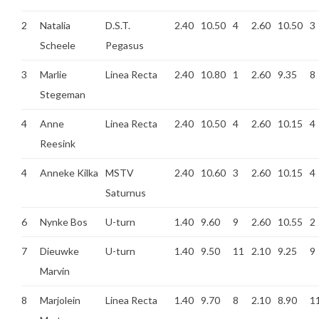
2
Natalia
D.S.T.
2.40
10.50
4
2.60
10.50
3
Scheele
Pegasus
3
Marlie
Linea Recta
2.40
10.80
1
2.60
9.35
8
Stegeman
4
Anne
Linea Recta
2.40
10.50
4
2.60
10.15
4
Reesink
4
Anneke Kilka
MSTV
2.40
10.60
3
2.60
10.15
4
Saturnus
6
Nynke Bos
U-turn
1.40
9.60
9
2.60
10.55
2
7
Dieuwke
U-turn
1.40
9.50
11
2.10
9.25
9
Marvin
8
Marjolein
Linea Recta
1.40
9.70
8
2.10
8.90
1