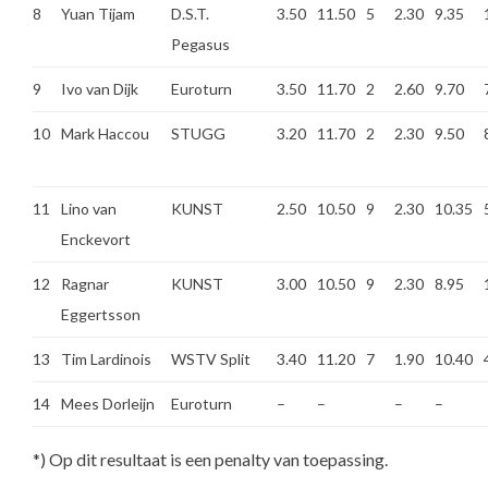
8
Yuan Tijam
D.S.T.
3.50
11.50
5
2.30
9.35
Pegasus
9
Ivo van Dijk
Euroturn
3.50
11.70
2
2.60
9.70
10
Mark Haccou
STUGG
3.20
11.70
2
2.30
9.50
11
Lino van
KUNST
2.50
10.50
9
2.30
10.35
Enckevort
12
Ragnar
KUNST
3.00
10.50
9
2.30
8.95
Eggertsson
13
Tim Lardinois
WSTV Split
3.40
11.20
7
1.90
10.40
14
Mees Dorleijn
Euroturn
–
–
–
–
*) Op dit resultaat is een penalty van toepassing.