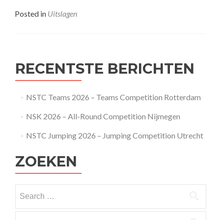
more
about
Posted in
Uitslagen
GNSK
Wageningen
2017-
2018
RECENTSTE BERICHTEN
NSTC Teams 2026 – Teams Competition Rotterdam
NSK 2026 – All-Round Competition Nijmegen
NSTC Jumping 2026 – Jumping Competition Utrecht
ZOEKEN
Search
for:
Search