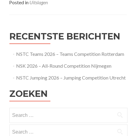
about
Posted in
Uitslagen
NSTC1
2017-
2018
–
Maastricht
RECENTSTE BERICHTEN
NSTC Teams 2026 – Teams Competition Rotterdam
NSK 2026 – All-Round Competition Nijmegen
NSTC Jumping 2026 – Jumping Competition Utrecht
ZOEKEN
Search
for:
Search
for: