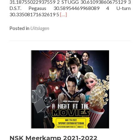
31.18755022937559 2 STUGG 30.61093860675129 3
D.S.T. Pegasus 30.58954469968089 4 U-turn
Read
30.33508171632619 5
[…]
more
about
Posted in
Uitslagen
Wissel
NSTBekers
seizoen
2021-
2022
NSK Meerkamp 2021-2022