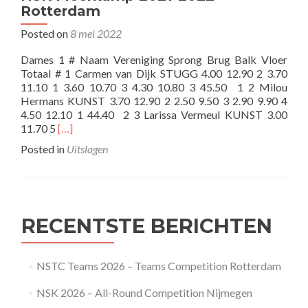
Rotterdam
Posted on
8 mei 2022
Dames 1 # Naam Vereniging Sprong Brug Balk Vloer
Totaal # 1 Carmen van Dijk STUGG 4.00 12.90 2 3.70
11.10 1 3.60 10.70 3 4.30 10.80 3 45.50 1 2 Milou
Hermans KUNST 3.70 12.90 2 2.50 9.50 3 2.90 9.90 4
4.50 12.10 1 44.40 2 3 Larissa Vermeul KUNST 3.00
Read
11.70 5
[…]
more
Posted in
Uitslagen
about
NSK
Meerkamp
2021-
2022
RECENTSTE BERICHTEN
Rotterdam
NSTC Teams 2026 – Teams Competition Rotterdam
NSK 2026 – All-Round Competition Nijmegen