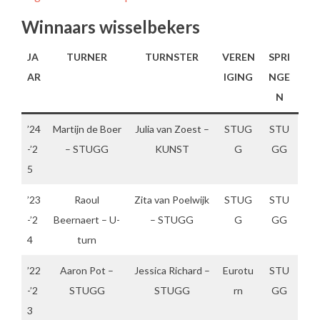
Winnaars wisselbekers
JA
TURNER
TURNSTER
VEREN
SPRI
AR
IGING
NGE
N
’24
Martijn de Boer
Julia van Zoest –
STUG
STU
-’2
– STUGG
KUNST
G
GG
5
’23
Raoul
Zita van Poelwijk
STUG
STU
-’2
Beernaert – U-
– STUGG
G
GG
4
turn
’22
Aaron Pot –
Jessica Richard –
Eurotu
STU
-’2
STUGG
STUGG
rn
GG
3