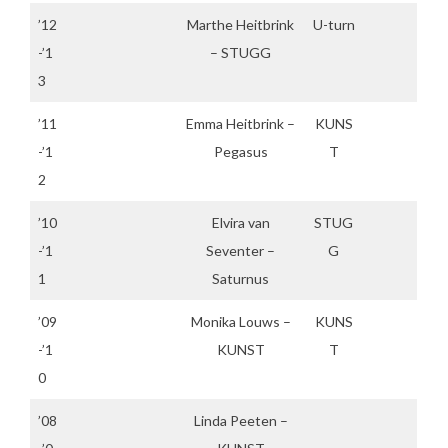
’12
Marthe Heitbrink
U-turn
-’1
– STUGG
3
’11
Emma Heitbrink –
KUNS
-’1
Pegasus
T
2
’10
Elvira van
STUG
-’1
Seventer –
G
1
Saturnus
’09
Monika Louws –
KUNS
-’1
KUNST
T
0
’08
Linda Peeten –