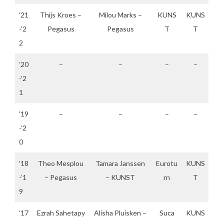
’21
Thijs Kroes –
Milou Marks –
KUNS
KUNS
-’2
Pegasus
Pegasus
T
T
2
’20
–
–
–
–
-’2
1
’19
–
–
–
–
-’2
0
’18
Theo Mesplou
Tamara Janssen
Eurotu
KUNS
-’1
– Pegasus
– KUNST
rn
T
9
’17
Ezrah Sahetapy
Alisha Pluisken –
Suca
KUNS