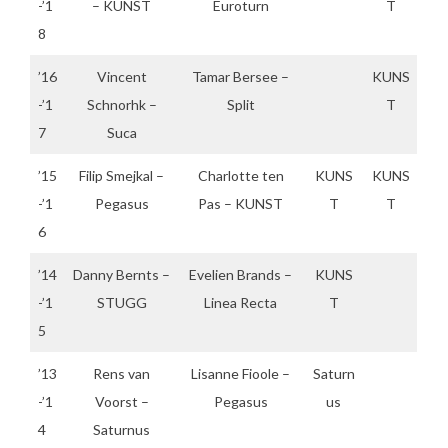
-’1
– KUNST
Euroturn
T
8
’16
Vincent
Tamar Bersee –
KUNS
-’1
Schnorhk –
Split
T
7
Suca
’15
Filip Smejkal –
Charlotte ten
KUNS
KUNS
-’1
Pegasus
Pas – KUNST
T
T
6
’14
Danny Bernts –
Evelien Brands –
KUNS
-’1
STUGG
Linea Recta
T
5
’13
Rens van
Lisanne Fioole –
Saturn
-’1
Voorst –
Pegasus
us
4
Saturnus