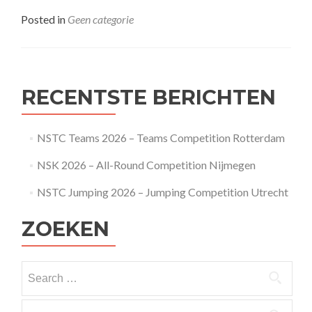
more
about
Posted in
Geen categorie
NSTB
Weekend
–
Laddercom
RECENTSTE BERICHTEN
NSTC Teams 2026 – Teams Competition Rotterdam
NSK 2026 – All-Round Competition Nijmegen
NSTC Jumping 2026 – Jumping Competition Utrecht
ZOEKEN
Search
for:
Search