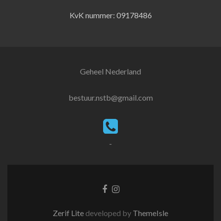
KvK nummer: 09178486
Geheel Nederland
bestuur.nstb@gmail.com
-
Facebook
Instagram
link
link
Zerif Lite
developed by
ThemeIsle