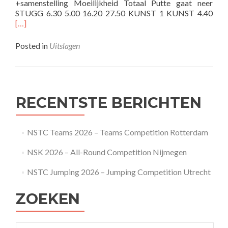
+samenstelling Moeilijkheid Totaal Putte gaat neer
Rea
STUGG 6.30 5.00 16.20 27.50 KUNST 1 KUNST 4.40
mor
[…]
abo
NS
Posted in
Uitslagen
Gro
201
201
Delf
RECENTSTE BERICHTEN
NSTC Teams 2026 – Teams Competition Rotterdam
NSK 2026 – All-Round Competition Nijmegen
NSTC Jumping 2026 – Jumping Competition Utrecht
ZOEKEN
Search