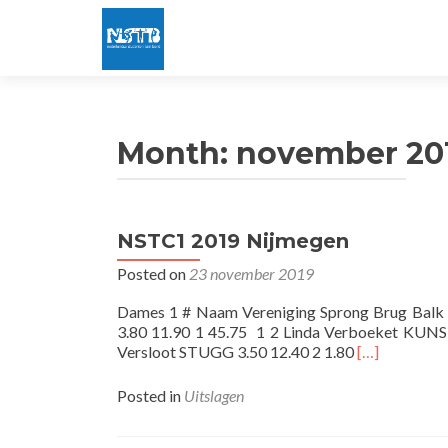
Month:
november 20
NSTC1 2019 Nijmegen
Posted on
23 november 2019
Dames 1 # Naam Vereniging Sprong Brug Balk Vl
3.80 11.90 1 45.75 1 2 Linda Verboeket KUNST
Read
Versloot STUGG 3.50 12.40 2 1.80
[…]
more
about
Posted in
Uitslagen
NSTC1
2019