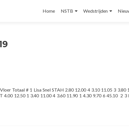
Skip
to
Home
NSTB
Wedstrijden
Nieu
content
19
oer Totaal # 1 Lisa Snel STAH 2.80 12.00 4 3.10 11.05 3 3.80 
 4.00 12.50 1 3.40 11.00 4 3.60 11.90 1 4.30 9.70 6 45.10 2 3