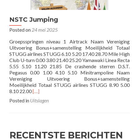
NSTC Jumping
Posted on
24 mei 2025
Groepsspringen niveau 1 Airtrack Naam Vereniging
Uitvoering Bonus+samenstelling Moeilijkheid Totaal
STUGG airlines STUGG 6.10 5.20 17.40 28.70 Mile High
Club U-turn 0.00 3.80 21.40 25.20 Yamawaki Linea Recta
5.55 5.10 11.20 21.85 De crashende sterren D.S.T.
Pegasus 0.00 1.00 4.10 5.10 Minitrampoline Naam
Vereniging Uitvoering Bonus+samenstelling
Moeilijkheid Totaal STUGG airlines STUGG 8.90 5.00
Read
8.10 22.00
[…]
more
Posted in
Uitslagen
about
NSTC
Jumping
RECENTSTE BERICHTEN