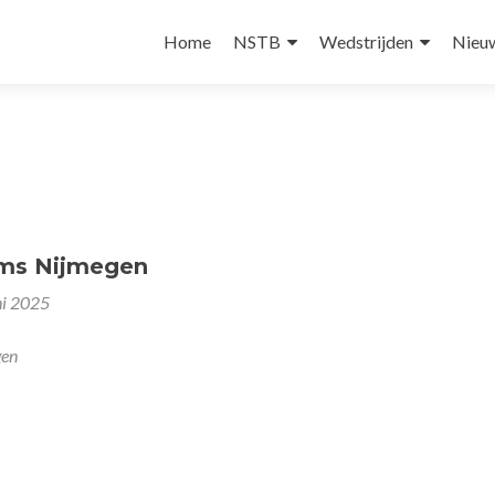
Skip
to
Home
NSTB
Wedstrijden
Nieu
content
ms Nijmegen
ni 2025
gen