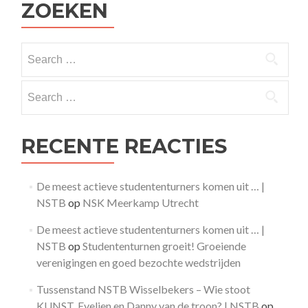
ZOEKEN
Search
for:
Search
for:
RECENTE REACTIES
De meest actieve studententurners komen uit … |
NSTB
op
NSK Meerkamp Utrecht
De meest actieve studententurners komen uit … |
NSTB
op
Studententurnen groeit! Groeiende
verenigingen en goed bezochte wedstrijden
Tussenstand NSTB Wisselbekers – Wie stoot
KUNST, Evelien en Danny van de troon? | NSTB
op