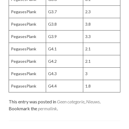
PegasesPlank
G3.7
2.3
PegasesPlank
G3.8
3.8
PegasesPlank
G3.9
3.3
PegasesPlank
G4.1
2.1
PegasesPlank
G4.2
2.1
PegasesPlank
G4.3
3
PegasesPlank
G4.4
1.8
This entry was posted in
Geen categorie
,
Nieuws
.
Bookmark the
permalink
.