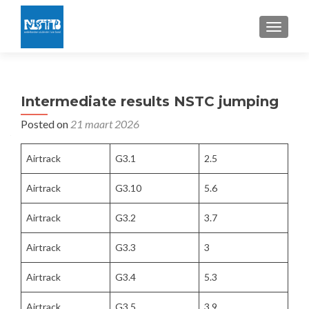
TOGGLE
Intermediate results NSTC jumping
Posted on
21 maart 2026
Airtrack
G3.1
2.5
Airtrack
G3.10
5.6
Airtrack
G3.2
3.7
Airtrack
G3.3
3
Airtrack
G3.4
5.3
Airtrack
G3.5
3.9