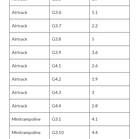
Airtrack
G3.6
5.1
Airtrack
G3.7
2.2
Airtrack
G3.8
5
Airtrack
G3.9
3.6
Airtrack
G4.1
2.6
Airtrack
G4.2
1.9
Airtrack
G4.3
3
Airtrack
G4.4
2.8
Minitrampoline
G3.1
4.1
Minitrampoline
G3.10
4.4