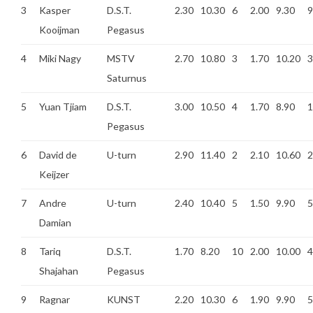
3
Kasper
D.S.T.
2.30
10.30
6
2.00
9.30
9
Kooijman
Pegasus
4
Miki Nagy
MSTV
2.70
10.80
3
1.70
10.20
3
Saturnus
5
Yuan Tjiam
D.S.T.
3.00
10.50
4
1.70
8.90
1
Pegasus
6
David de
U-turn
2.90
11.40
2
2.10
10.60
2
Keijzer
7
Andre
U-turn
2.40
10.40
5
1.50
9.90
5
Damian
8
Tariq
D.S.T.
1.70
8.20
10
2.00
10.00
4
Shajahan
Pegasus
9
Ragnar
KUNST
2.20
10.30
6
1.90
9.90
5