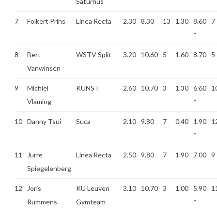
Saturnus
7
Folkert Prins
Linea Recta
2.30
8.30
13
1.30
8.60
7
*
8
Bert
WSTV Split
3.20
10.60
5
1.60
8.70
5
Vanwinsen
9
Michiel
KUNST
2.60
10.70
3
1.30
6.60
1
Vlaming
*
10
Danny Tsui
Suca
2.10
9.80
7
0.40
1.90
1
*
11
Jurre
Linea Recta
2.50
9.80
7
1.90
7.00
9
Spiegelenberg
12
Joris
KU Leuven
3.10
10.70
3
1.00
5.90
1
Rummens
Gymteam
*