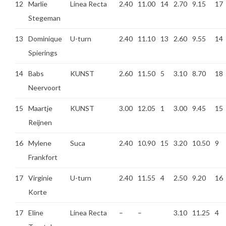
12
Marlie
Linea Recta
2.40
11.00
14
2.70
9.15
17
Stegeman
13
Dominique
U-turn
2.40
11.10
13
2.60
9.55
14
Spierings
14
Babs
KUNST
2.60
11.50
5
3.10
8.70
18
Neervoort
15
Maartje
KUNST
3.00
12.05
1
3.00
9.45
15
Reijnen
16
Mylene
Suca
2.40
10.90
15
3.20
10.50
9
Frankfort
17
Virginie
U-turn
2.40
11.55
4
2.50
9.20
16
Korte
17
Eline
Linea Recta
–
–
3.10
11.25
4