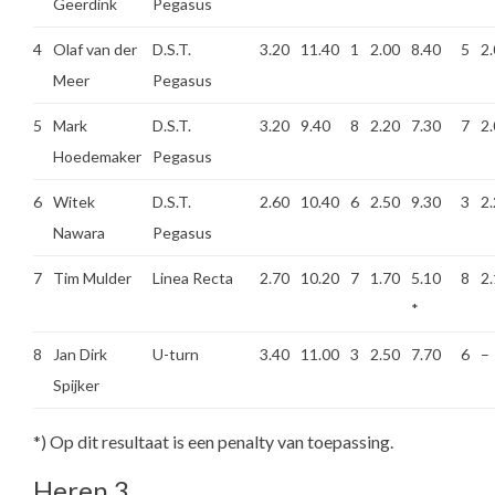
Geerdink
Pegasus
4
Olaf van der
D.S.T.
3.20
11.40
1
2.00
8.40
5
2
Meer
Pegasus
5
Mark
D.S.T.
3.20
9.40
8
2.20
7.30
7
2
Hoedemaker
Pegasus
6
Witek
D.S.T.
2.60
10.40
6
2.50
9.30
3
2
Nawara
Pegasus
7
Tim Mulder
Linea Recta
2.70
10.20
7
1.70
5.10
8
2
*
8
Jan Dirk
U-turn
3.40
11.00
3
2.50
7.70
6
–
Spijker
*) Op dit resultaat is een penalty van toepassing.
Heren 3