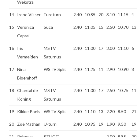
Wekstra
14
Irene Visser
Euroturn
2.40
10.85
20
3.10
11.15
4
15
Veronica
Suca
2.40
11.05
15
2.50
10.70
13
Caprai
16
Iris
MSTV
2.40
11.00
17
3.00
11.10
6
Vermeiden
Saturnus
17
Nina
WSTV Split
2.40
11.25
11
2.90
10.90
8
Bloemhoff
18
Chantal de
MSTV
2.40
11.00
17
2.50
10.75
11
Koning
Saturnus
19
Kikkie Poels
WSTV Split
2.40
11.10
13
2.20
8.50
21
20
Zoë Mathan
U-turn
2.40
10.95
19
1.90
9.50
19
21
Rebecca
STUGG
–
–
2.00
8.85
20