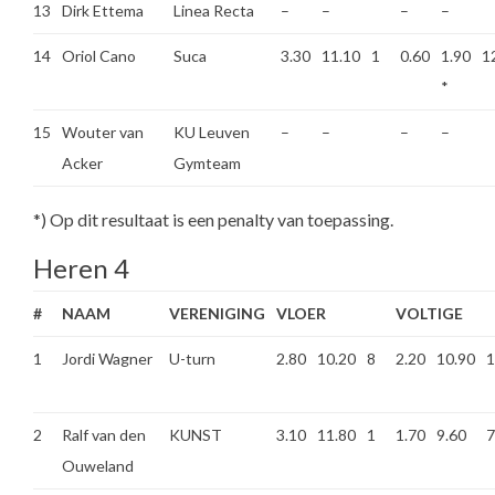
13
Dirk Ettema
Linea Recta
–
–
–
–
14
Oriol Cano
Suca
3.30
11.10
1
0.60
1.90
1
*
15
Wouter van
KU Leuven
–
–
–
–
Acker
Gymteam
*) Op dit resultaat is een penalty van toepassing.
Heren 4
#
NAAM
VERENIGING
VLOER
VOLTIGE
1
Jordi Wagner
U-turn
2.80
10.20
8
2.20
10.90
1
2
Ralf van den
KUNST
3.10
11.80
1
1.70
9.60
7
Ouweland