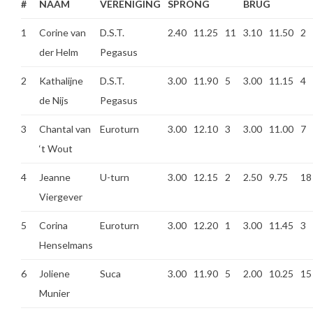
#
NAAM
VERENIGING
SPRONG
BRUG
1
Corine van
D.S.T.
2.40
11.25
11
3.10
11.50
2
der Helm
Pegasus
2
Kathalijne
D.S.T.
3.00
11.90
5
3.00
11.15
4
de Nijs
Pegasus
3
Chantal van
Euroturn
3.00
12.10
3
3.00
11.00
7
‘t Wout
4
Jeanne
U-turn
3.00
12.15
2
2.50
9.75
18
Viergever
5
Corina
Euroturn
3.00
12.20
1
3.00
11.45
3
Henselmans
6
Joliene
Suca
3.00
11.90
5
2.00
10.25
15
Munier