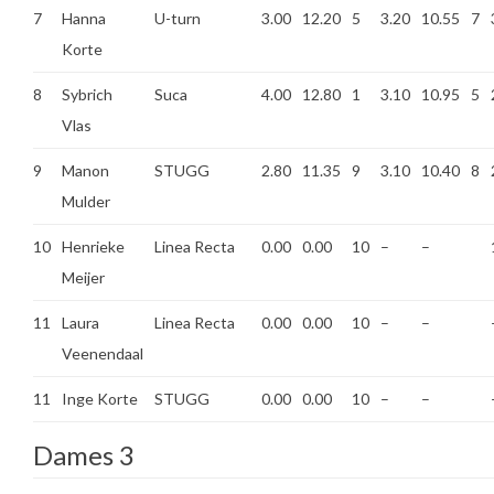
7
Hanna
U-turn
3.00
12.20
5
3.20
10.55
7
Korte
8
Sybrich
Suca
4.00
12.80
1
3.10
10.95
5
Vlas
9
Manon
STUGG
2.80
11.35
9
3.10
10.40
8
Mulder
10
Henrieke
Linea Recta
0.00
0.00
10
–
–
Meijer
11
Laura
Linea Recta
0.00
0.00
10
–
–
Veenendaal
11
Inge Korte
STUGG
0.00
0.00
10
–
–
Dames 3