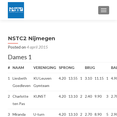
TOGGLE
NSTC2 Nijmegen
Posted on
4 april 2015
Dames 1
#
NAAM
VERENIGING
SPRONG
BRUG
BA
1
Liesbeth
KU Leuven
4.20
13.55
1
3.10
11.15
1
4.9
Goedleven
Gymteam
2
Charlotte
KUNST
4.20
13.10
2
2.40
9.90
3
2.7
ten Pas
3
Miranda
U-turn
4.20
13.10
2
2.70
8.90
5
2.9