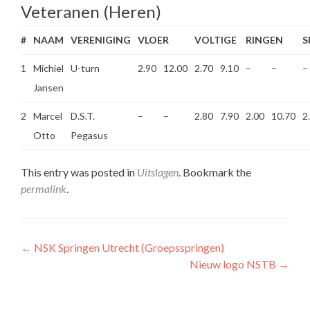
Veteranen (Heren)
#
NAAM
VERENIGING
VLOER
VOLTIGE
RINGEN
S
1
Michiel
U-turn
2.90
12.00
2.70
9.10
–
–
–
Jansen
2
Marcel
D.S.T.
–
–
2.80
7.90
2.00
10.70
2
Otto
Pegasus
This entry was posted in
Uitslagen
. Bookmark the
permalink
.
Post
←
NSK Springen Utrecht (Groepsspringen)
Nieuw logo NSTB
→
navigation