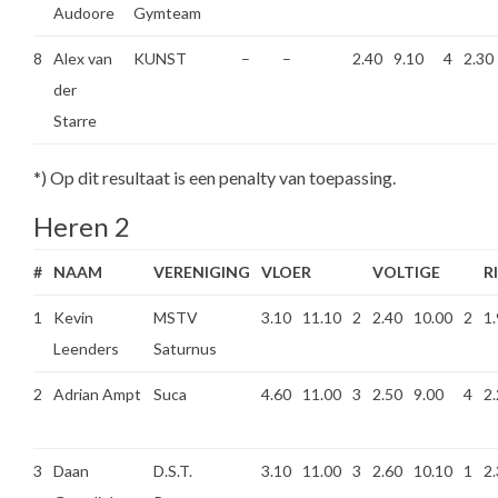
Audoore
Gymteam
8
Alex van
KUNST
–
–
2.40
9.10
4
2.30
der
Starre
*) Op dit resultaat is een penalty van toepassing.
Heren 2
#
NAAM
VERENIGING
VLOER
VOLTIGE
R
1
Kevin
MSTV
3.10
11.10
2
2.40
10.00
2
1
Leenders
Saturnus
2
Adrian Ampt
Suca
4.60
11.00
3
2.50
9.00
4
2
3
Daan
D.S.T.
3.10
11.00
3
2.60
10.10
1
2