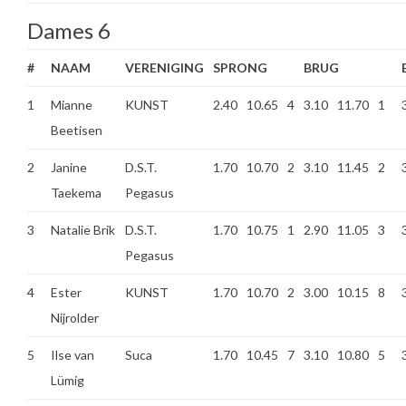
Dames 6
#
NAAM
VERENIGING
SPRONG
BRUG
1
Mianne
KUNST
2.40
10.65
4
3.10
11.70
1
Beetisen
2
Janine
D.S.T.
1.70
10.70
2
3.10
11.45
2
Taekema
Pegasus
3
Natalie Brik
D.S.T.
1.70
10.75
1
2.90
11.05
3
Pegasus
4
Ester
KUNST
1.70
10.70
2
3.00
10.15
8
Nijrolder
5
Ilse van
Suca
1.70
10.45
7
3.10
10.80
5
Lümig