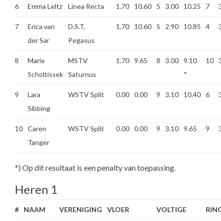
6
Emma Leltz
Linea Recta
1.70
10.60
5
3.00
10.25
7
7
Erica van
D.S.T.
1.70
10.60
5
2.90
10.85
4
der Sar
Pegasus
8
Marie
MSTV
1.70
9.65
8
3.00
9.10
10
Scholtissek
Saturnus
*
9
Lara
WSTV Split
0.00
0.00
9
3.10
10.40
6
Sibbing
10
Caren
WSTV Split
0.00
0.00
9
3.10
9.65
9
Tanger
*) Op dit resultaat is een penalty van toepassing.
Heren 1
#
NAAM
VERENIGING
VLOER
VOLTIGE
RIN