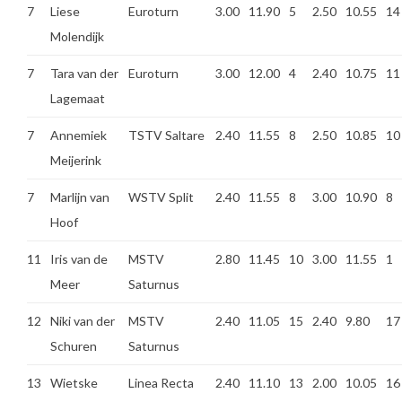
7
Liese
Euroturn
3.00
11.90
5
2.50
10.55
14
Molendijk
7
Tara van der
Euroturn
3.00
12.00
4
2.40
10.75
11
Lagemaat
7
Annemiek
TSTV Saltare
2.40
11.55
8
2.50
10.85
10
Meijerink
7
Marlijn van
WSTV Split
2.40
11.55
8
3.00
10.90
8
Hoof
11
Iris van de
MSTV
2.80
11.45
10
3.00
11.55
1
Meer
Saturnus
12
Niki van der
MSTV
2.40
11.05
15
2.40
9.80
17
Schuren
Saturnus
13
Wietske
Linea Recta
2.40
11.10
13
2.00
10.05
16