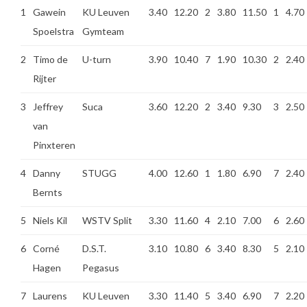
1
Gawein
KU Leuven
3.40
12.20
2
3.80
11.50
1
4.70
Spoelstra
Gymteam
2
Timo de
U-turn
3.90
10.40
7
1.90
10.30
2
2.40
Rijter
3
Jeffrey
Suca
3.60
12.20
2
3.40
9.30
3
2.50
van
Pinxteren
4
Danny
STUGG
4.00
12.60
1
1.80
6.90
7
2.40
Bernts
5
Niels Kil
WSTV Split
3.30
11.60
4
2.10
7.00
6
2.60
6
Corné
D.S.T.
3.10
10.80
6
3.40
8.30
5
2.10
Hagen
Pegasus
7
Laurens
KU Leuven
3.30
11.40
5
3.40
6.90
7
2.20