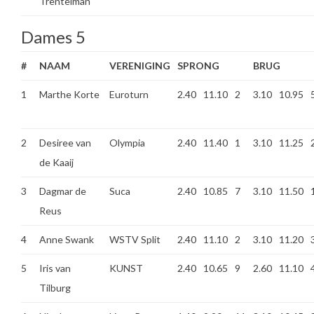
Trentelman
Dames 5
#
NAAM
VERENIGING
SPRONG
BRUG
1
Marthe Korte
Euroturn
2.40
11.10
2
3.10
10.95
2
Desiree van
Olympia
2.40
11.40
1
3.10
11.25
de Kaaij
3
Dagmar de
Suca
2.40
10.85
7
3.10
11.50
Reus
4
Anne Swank
WSTV Split
2.40
11.10
2
3.10
11.20
5
Iris van
KUNST
2.40
10.65
9
2.60
11.10
Tilburg