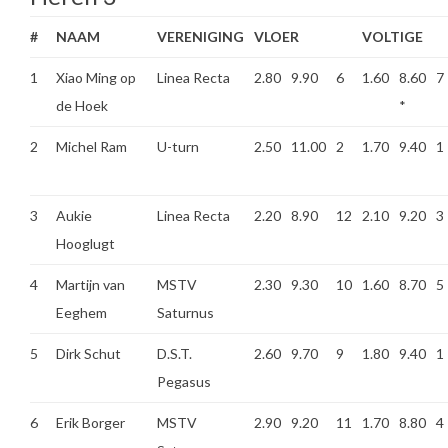
#
NAAM
VERENIGING
VLOER
VOLTIGE
1
Xiao Ming op
Linea Recta
2.80
9.90
6
1.60
8.60
7
de Hoek
*
2
Michel Ram
U-turn
2.50
11.00
2
1.70
9.40
1
3
Aukie
Linea Recta
2.20
8.90
12
2.10
9.20
3
Hooglugt
4
Martijn van
MSTV
2.30
9.30
10
1.60
8.70
5
Eeghem
Saturnus
5
Dirk Schut
D.S.T.
2.60
9.70
9
1.80
9.40
1
Pegasus
6
Erik Borger
MSTV
2.90
9.20
11
1.70
8.80
4