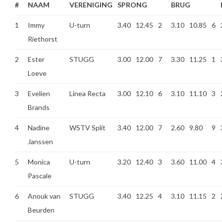
#
NAAM
VERENIGING
SPRONG
BRUG
1
Immy
U-turn
3.40
12.45
2
3.10
10.85
6
Riethorst
2
Ester
STUGG
3.00
12.00
7
3.30
11.25
1
Loeve
3
Evelien
Linea Recta
3.00
12.10
6
3.10
11.10
3
Brands
4
Nadine
WSTV Split
3.40
12.00
7
2.60
9.80
9
Janssen
5
Monica
U-turn
3.20
12.40
3
3.60
11.00
4
Pascale
6
Anouk van
STUGG
3.40
12.25
4
3.10
11.15
2
Beurden