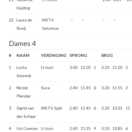
Huizing
22
Laura de
MSTV
–
–
–
–
Rooij
Saturnus
Dames 4
#
NAAM
VERENIGING
SPRONG
BRUG
1
Lotte
U-turn
3.00
12.05
1
3.20
11.05
5
Smeenk
2
Nicole
Suca
2.40
11.45
6
3.20
11.55
2
Plender
3
Sigrid van
WSTV Split
2.40
11.45
6
3.20
10.35
11
der Schaar
4
Iris Coenen
U-turn
2.40
11.35
9
3.10
10.85
6