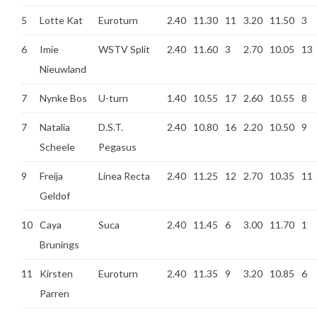
5
Lotte Kat
Euroturn
2.40
11.30
11
3.20
11.50
3
6
Imie
WSTV Split
2.40
11.60
3
2.70
10.05
13
Nieuwland
7
Nynke Bos
U-turn
1.40
10.55
17
2.60
10.55
8
7
Natalia
D.S.T.
2.40
10.80
16
2.20
10.50
9
Scheele
Pegasus
9
Freija
Linea Recta
2.40
11.25
12
2.70
10.35
11
Geldof
10
Caya
Suca
2.40
11.45
6
3.00
11.70
1
Brunings
11
Kirsten
Euroturn
2.40
11.35
9
3.20
10.85
6
Parren