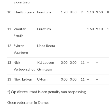
Eggertsson
10
Thei Bongers
Euroturn
1.70
8.80
9
1.10
9.50
8
11
Wouter
Euroturn
–
–
1.60
9.10
1
Struijs
12
Sybren
Linea Recta
–
–
–
–
Vuurberg
13
Nick
KU Leuven
0.00
0.00
11
–
–
Verboorschot
Gymteam
13
Niek Takken
U-turn
0.00
0.00
11
–
–
*) Op dit resultaat is een penalty van toepassing.
Geen veteranen in Dames