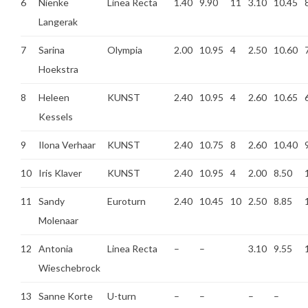
6
Nienke
Linea Recta
1.40
9.90
11
3.10
10.45
Langerak
7
Sarina
Olympia
2.00
10.95
4
2.50
10.60
Hoekstra
8
Heleen
KUNST
2.40
10.95
4
2.60
10.65
Kessels
9
Ilona Verhaar
KUNST
2.40
10.75
8
2.60
10.40
10
Iris Klaver
KUNST
2.40
10.95
4
2.00
8.50
11
Sandy
Euroturn
2.40
10.45
10
2.50
8.85
Molenaar
12
Antonia
Linea Recta
–
–
3.10
9.55
Wieschebrock
13
Sanne Korte
U-turn
–
–
–
–