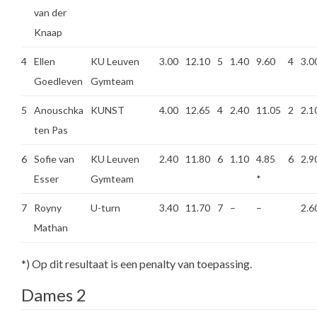
van der
Knaap
4
Ellen
KU Leuven
3.00
12.10
5
1.40
9.60
4
3.0
Goedleven
Gymteam
5
Anouschka
KUNST
4.00
12.65
4
2.40
11.05
2
2.1
ten Pas
6
Sofie van
KU Leuven
2.40
11.80
6
1.10
4.85
6
2.9
Esser
Gymteam
*
7
Royny
U-turn
3.40
11.70
7
–
–
2.6
Mathan
*) Op dit resultaat is een penalty van toepassing.
Dames 2