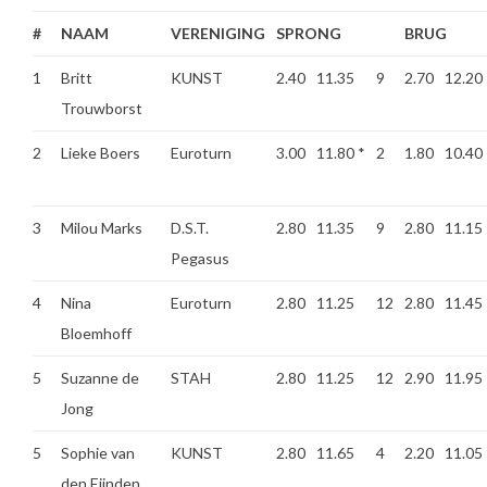
#
NAAM
VERENIGING
SPRONG
BRUG
1
Britt
KUNST
2.40
11.35
9
2.70
12.20
Trouwborst
2
Lieke Boers
Euroturn
3.00
11.80
*
2
1.80
10.40
3
Milou Marks
D.S.T.
2.80
11.35
9
2.80
11.15
Pegasus
4
Nina
Euroturn
2.80
11.25
12
2.80
11.45
Bloemhoff
5
Suzanne de
STAH
2.80
11.25
12
2.90
11.95
Jong
5
Sophie van
KUNST
2.80
11.65
4
2.20
11.05
den Eijnden