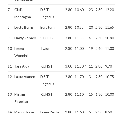
7
Giulia
D.S.T.
2.80
10.60
23
2.80
12.20
Montagna
Pegasus
8
Lotte Berns
Euroturn
2.80
10.85
20
2.80
11.65
9
Dewy Robers
STUGG
2.80
11.55
6
2.30
10.80
10
Emma
Twist
2.80
11.00
19
2.40
11.00
Wonnink
11
Tara Aluy
KUNST
3.00
11.30
*
11
2.80
9.70
12
Laura Vianen
D.S.T.
2.80
11.70
3
2.80
10.75
Pegasus
13
Miriam
KUNST
2.80
11.10
15
1.80
10.00
Zegelaar
14
Marlou Rave
Linea Recta
2.80
11.60
5
2.30
8.50