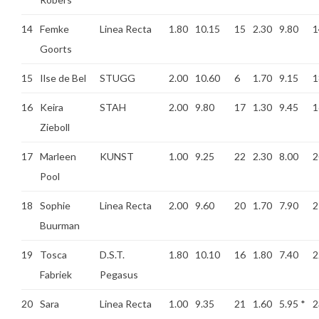
14
Femke
Linea Recta
1.80
10.15
15
2.30
9.80
1
Goorts
15
Ilse de Bel
STUGG
2.00
10.60
6
1.70
9.15
1
16
Keira
STAH
2.00
9.80
17
1.30
9.45
1
Zieboll
17
Marleen
KUNST
1.00
9.25
22
2.30
8.00
2
Pool
18
Sophie
Linea Recta
2.00
9.60
20
1.70
7.90
2
Buurman
19
Tosca
D.S.T.
1.80
10.10
16
1.80
7.40
2
Fabriek
Pegasus
20
Sara
Linea Recta
1.00
9.35
21
1.60
5.95
*
2