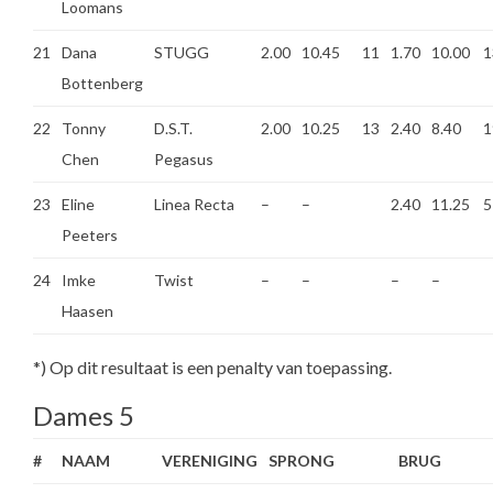
Loomans
21
Dana
STUGG
2.00
10.45
11
1.70
10.00
1
Bottenberg
22
Tonny
D.S.T.
2.00
10.25
13
2.40
8.40
1
Chen
Pegasus
23
Eline
Linea Recta
–
–
2.40
11.25
5
Peeters
24
Imke
Twist
–
–
–
–
Haasen
*) Op dit resultaat is een penalty van toepassing.
Dames 5
#
NAAM
VERENIGING
SPRONG
BRUG