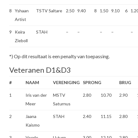
8
Yshaan
TSTV Saltare
2.50
9.40
8
1.50
9.10
6
1.2
Artist
9
Keira
STAH
–
–
–
–
–
Zieboll
*) Op dit resultaat is een penalty van toepassing.
Veteranen D1&D3
#
NAAM
VERENIGING
SPRONG
BRUG
1
Iris van der
MSTV
2.80
10.70
2.90
Meer
Saturnus
2
Jaana
STAH
2.40
11.15
2.80
Kaismo
3
Veerle
U-turn
3.00
12.10
2.80