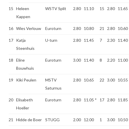
15
Heleen
WSTV Split
2.80
11.10
15
2.80
11.65
Kappen
16
Wies Verlouw
Euroturn
2.80
10.80
21
2.80
10.60
17
Katja
U-turn
2.80
11.45
7
2.30
11.40
Steenhuis
18
Eline
Euroturn
3.00
11.40
8
2.20
11.00
Bouwhuis
19
Kiki Peulen
MSTV
2.80
10.65
22
3.00
10.55
Saturnus
20
Elisabeth
Euroturn
2.80
11.05
*
17
2.80
11.85
Hoeller
21
Hidde de Boer
STUGG
2.00
12.00
1
3.00
10.50