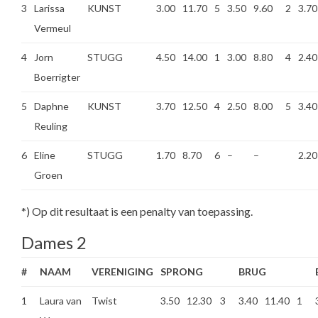
3
Larissa
KUNST
3.00
11.70
5
3.50
9.60
2
3.70
Vermeul
4
Jorn
STUGG
4.50
14.00
1
3.00
8.80
4
2.40
Boerrigter
5
Daphne
KUNST
3.70
12.50
4
2.50
8.00
5
3.40
Reuling
6
Eline
STUGG
1.70
8.70
6
–
–
2.20
Groen
*) Op dit resultaat is een penalty van toepassing.
Dames 2
#
NAAM
VERENIGING
SPRONG
BRUG
1
Laura van
Twist
3.50
12.30
3
3.40
11.40
1