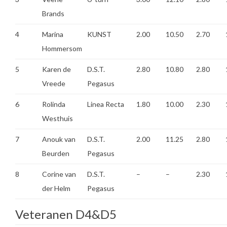
Brands
4
Marina
KUNST
2.00
10.50
2.70
Hommersom
5
Karen de
D.S.T.
2.80
10.80
2.80
Vreede
Pegasus
6
Rolinda
Linea Recta
1.80
10.00
2.30
Westhuis
7
Anouk van
D.S.T.
2.00
11.25
2.80
Beurden
Pegasus
8
Corine van
D.S.T.
–
–
2.30
der Helm
Pegasus
Veteranen D4&D5