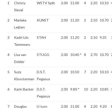
1
Christy
WSTV Split
2.00
11.00
4
2.20
10.10
Sieval
2
Marieke
KUNST
2.00
11.20
2
2.10
10.70
Leijten
3
Kadri-Liis
STAH
2.00
11.20
2
2.10
9.35
Tammearu
4
Lisa van
STUGG
2.00
10.40
*
8
2.70
10.70
Dolder
5
Suzy
D.S.T.
2.00
10.50
7
2.20
10.10
Kloosterman
Pegasus
6
Karin Backer
D.S.T.
2.00
9.80
*
10
2.20
10.85
Pegasus
7
Douglas
U-turn
2.00
11.00
4
2.20
9.20