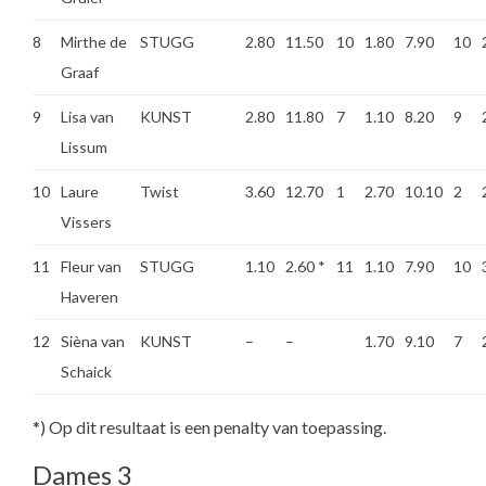
8
Mirthe de
STUGG
2.80
11.50
10
1.80
7.90
10
Graaf
9
Lisa van
KUNST
2.80
11.80
7
1.10
8.20
9
Lissum
10
Laure
Twist
3.60
12.70
1
2.70
10.10
2
Vissers
11
Fleur van
STUGG
1.10
2.60
*
11
1.10
7.90
10
Haveren
12
Sièna van
KUNST
–
–
1.70
9.10
7
Schaick
*) Op dit resultaat is een penalty van toepassing.
Dames 3