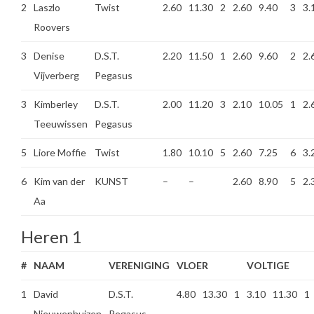
2
Laszlo
Twist
2.60
11.30
2
2.60
9.40
3
3.
Roovers
3
Denise
D.S.T.
2.20
11.50
1
2.60
9.60
2
2.
Vijverberg
Pegasus
3
Kimberley
D.S.T.
2.00
11.20
3
2.10
10.05
1
2.
Teeuwissen
Pegasus
5
Liore Moffie
Twist
1.80
10.10
5
2.60
7.25
6
3.
6
Kim van der
KUNST
–
–
2.60
8.90
5
2.
Aa
Heren 1
#
NAAM
VERENIGING
VLOER
VOLTIGE
1
David
D.S.T.
4.80
13.30
1
3.10
11.30
1
Nieuwenhuizen
Pegasus