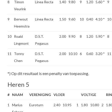
8
Timon
Linea Recta
1.40
9.80
9
1.20
5.60
*
9
Veurink
9
Berwout
Linea Recta
1.50
9.60
10
0.40
4.10
*
10
Heemstra
10
Roald
D.S.T.
2.00
9.90
8
1.20
5.90
*
8
Lingmont
Pegasus
11
Tonny
D.S.T.
2.00
10.10
6
0.60
3.20
*
11
Chen
Pegasus
*) Op dit resultaat is een penalty van toepassing.
Heren 5
#
NAAM
VERENIGING
VLOER
VOLTIGE
RI
1
Marius
Euroturn
2.40
10.95
1
1.80
10.80
2
1.8
Schaap