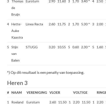
3
Thomas
Euroturn
2.90
11.60
3
1.70
3.40
*
4
2.50
de
Bruijn
4
Hette-
Linea Recta
2.60
11.75
2
1.70
5.30
*
3
2.00
Auke
Kaastra
5
Stijn
STUGG
3.20
10.55
5
0.60
2.30
*
5
1.60
van
Balen
*) Op dit resultaat is een penalty van toepassing.
Heren 3
#
NAAM
VERENIGING
VLOER
VOLTIGE
RING
1
Roeland
Euroturn
2.60
11.50
1
2.20
11.50
1
2.20