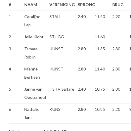
#
NAAM
VERENIGING
SPRONG
BRUG
1
Catalijne
STAH
2.40
11.40
2.20
Lap
2
Jelle Klont
STUGG
11.60
3
Tamara
KUNST
2.80
11.35
2.30
Robijn
4
Mianne
KUNST
2.80
11.40
2.80
Bertisen
5
Janne van
TSTV Saltare
2.40
10.75
2.80
Oosterhout
6
Nathalie
KUNST
2.80
10.85
2.20
Jans