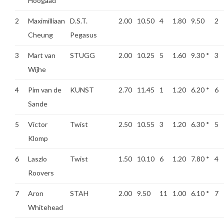
Hoogaad
2
Maximilliaan
D.S.T.
2.00
10.50
4
1.80
9.50
2
Cheung
Pegasus
3
Mart van
STUGG
2.00
10.25
5
1.60
9.30
*
3
Wijhe
4
Pim van de
KUNST
2.70
11.45
1
1.20
6.20
*
6
Sande
5
Victor
Twist
2.50
10.55
3
1.20
6.30
*
5
Klomp
6
Laszlo
Twist
1.50
10.10
6
1.20
7.80
*
4
Roovers
7
Aron
STAH
2.00
9.50
11
1.00
6.10
*
7
Whitehead