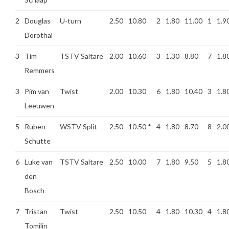
2
Douglas
U-turn
2.50
10.80
2
1.80
11.00
1
1.9
Dorothal
3
Tim
TSTV Saltare
2.00
10.60
3
1.30
8.80
7
1.8
Remmers
3
Pim van
Twist
2.00
10.30
6
1.80
10.40
3
1.8
Leeuwen
5
Ruben
WSTV Split
2.50
10.50
*
4
1.80
8.70
8
2.0
Schutte
6
Luke van
TSTV Saltare
2.50
10.00
7
1.80
9.50
5
1.8
den
Bosch
7
Tristan
Twist
2.50
10.50
4
1.80
10.30
4
1.8
Tomilin