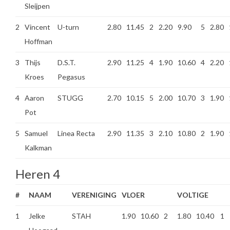
Sleijpen
2
Vincent
U-turn
2.80
11.45
2
2.20
9.90
5
2.80
Hoffman
3
Thijs
D.S.T.
2.90
11.25
4
1.90
10.60
4
2.20
Kroes
Pegasus
4
Aaron
STUGG
2.70
10.15
5
2.00
10.70
3
1.90
Pot
5
Samuel
Linea Recta
2.90
11.35
3
2.10
10.80
2
1.90
Kalkman
Heren 4
#
NAAM
VERENIGING
VLOER
VOLTIGE
1
Jelke
STAH
1.90
10.60
2
1.80
10.40
1