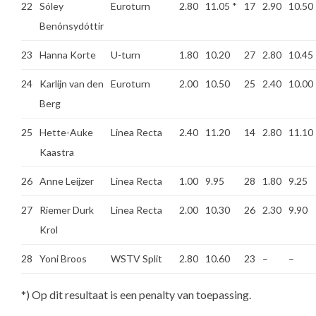
22
Sóley
Euroturn
2.80
11.05
*
17
2.90
10.50
Benónsydóttir
23
Hanna Korte
U-turn
1.80
10.20
27
2.80
10.45
24
Karlijn van den
Euroturn
2.00
10.50
25
2.40
10.00
Berg
25
Hette-Auke
Linea Recta
2.40
11.20
14
2.80
11.10
Kaastra
26
Anne Leijzer
Linea Recta
1.00
9.95
28
1.80
9.25
27
Riemer Durk
Linea Recta
2.00
10.30
26
2.30
9.90
Krol
28
Yoni Broos
WSTV Split
2.80
10.60
23
–
–
*) Op dit resultaat is een penalty van toepassing.