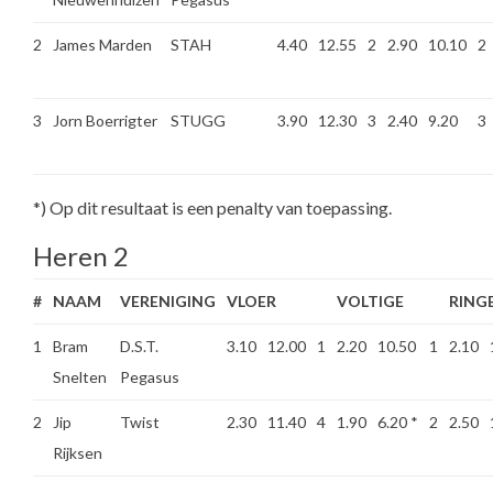
2
James Marden
STAH
4.40
12.55
2
2.90
10.10
2
3
Jorn Boerrigter
STUGG
3.90
12.30
3
2.40
9.20
3
*) Op dit resultaat is een penalty van toepassing.
Heren 2
#
NAAM
VERENIGING
VLOER
VOLTIGE
RING
1
Bram
D.S.T.
3.10
12.00
1
2.20
10.50
1
2.10
Snelten
Pegasus
2
Jip
Twist
2.30
11.40
4
1.90
6.20
*
2
2.50
Rijksen