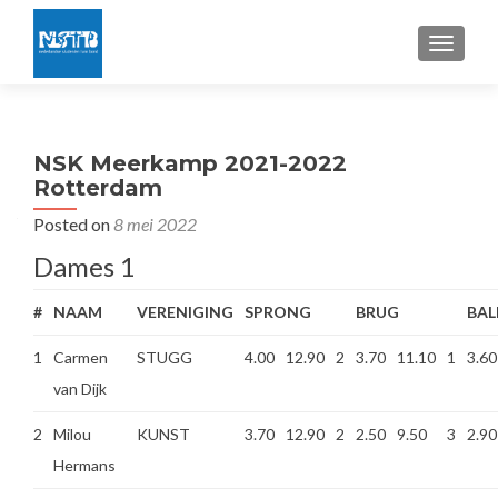
TOGGLE
NSK Meerkamp 2021-2022
Rotterdam
Posted on
8 mei 2022
Dames 1
#
NAAM
VERENIGING
SPRONG
BRUG
BAL
1
Carmen
STUGG
4.00
12.90
2
3.70
11.10
1
3.60
van Dijk
2
Milou
KUNST
3.70
12.90
2
2.50
9.50
3
2.90
Hermans