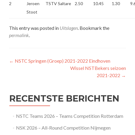
2
Jeroen
TSTV Saltare
2.50
10.45
1.30
9.
Stoot
This entry was posted in
Uitslagen
. Bookmark the
permalink
.
Post
←
NSTC Springen (Groep) 2021-2022 Eindhoven
Wissel NSTBekers seizoen
navigation
2021-2022
→
RECENTSTE BERICHTEN
NSTC Teams 2026 – Teams Competition Rotterdam
NSK 2026 – All-Round Competition Nijmegen