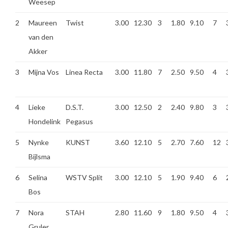
Weesep
2
Maureen
Twist
3.00
12.30
3
1.80
9.10
7
van den
Akker
3
Mijna Vos
Linea Recta
3.00
11.80
7
2.50
9.50
4
4
Lieke
D.S.T.
3.00
12.50
2
2.40
9.80
3
Hondelink
Pegasus
5
Nynke
KUNST
3.60
12.10
5
2.70
7.60
12
Bijlsma
6
Selina
WSTV Split
3.00
12.10
5
1.90
9.40
6
Bos
7
Nora
STAH
2.80
11.60
9
1.80
9.50
4
Gruler