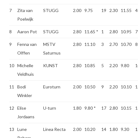
7
Zita van
STUGG
2.00
9.75
19
2.30
11.55
4
Poelwijk
8
Aaron Pot
STUGG
2.80
11.65
*
1
2.80
10.95
7
9
Fenna van
MSTV
2.80
11.10
3
2.70
10.70
8
Olffen
Saturnus
10
Michelle
KUNST
2.80
10.85
5
2.20
9.80
1
Veldhuis
11
Bodi
Euroturn
2.00
10.50
9
2.20
10.10
1
Winkler
12
Elise
U-turn
1.80
9.80
*
17
2.80
10.15
1
Jordaans
13
Lune
Linea Recta
2.00
10.20
14
1.80
9.30
1
Robers