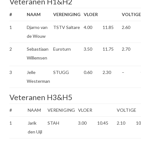
Veteranen H1&H2
#
NAAM
VERENIGING
VLOER
VOLTIGE
1
Djarno van
TSTV Saltare
4.00
11.85
2.60
de Wouw
2
Sebastiaan
Euroturn
3.50
11.75
2.70
Willemsen
3
Jelle
STUGG
0.60
2.30
–
Westerman
Veteranen H3&H5
#
NAAM
VERENIGING
VLOER
VOLTIGE
1
Jarik
STAH
3.00
10.45
2.10
10
den Uijl