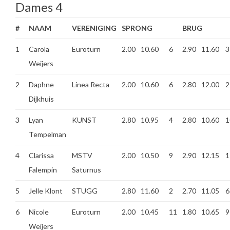
Dames 4
#
NAAM
VERENIGING
SPRONG
BRUG
1
Carola
Euroturn
2.00
10.60
6
2.90
11.60
3
Weijers
2
Daphne
Linea Recta
2.00
10.60
6
2.80
12.00
2
Dijkhuis
3
Lyan
KUNST
2.80
10.95
4
2.80
10.60
1
Tempelman
4
Clarissa
MSTV
2.00
10.50
9
2.90
12.15
1
Falempin
Saturnus
5
Jelle Klont
STUGG
2.80
11.60
2
2.70
11.05
6
6
Nicole
Euroturn
2.00
10.45
11
1.80
10.65
9
Weijers