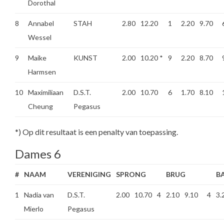
Dorothal
8
Annabel
STAH
2.80
12.20
1
2.20
9.70
Wessel
9
Maike
KUNST
2.00
10.20
*
9
2.20
8.70
Harmsen
10
Maximiliaan
D.S.T.
2.00
10.70
6
1.70
8.10
Cheung
Pegasus
*) Op dit resultaat is een penalty van toepassing.
Dames 6
#
NAAM
VERENIGING
SPRONG
BRUG
B
1
Nadia van
D.S.T.
2.00
10.70
4
2.10
9.10
4
3.
Mierlo
Pegasus