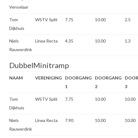
Venselaar
Tom
WSTV Split
7.75
10.00
2.5
Dijkhuis
Niels
Linea Recta
4.35
10.00
1.3
Rauwerdink
DubbelMinitramp
NAAM
VERENIGING
DOORGANG
DOORGANG
DOO
1
2
3
Tom
WSTV Split
7.75
10.00
10.00
Dijkhuis
Niels
Linea Recta
7.90
10.00
10.00
Rauwerdink