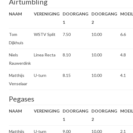
Airtumbling
NAAM
VERENIGING
DOORGANG
DOORGANG
MOEIL
1
2
Tom
WSTV Split
7.50
10.00
6.6
Dijkhuis
Niels
Linea Recta
8.10
10.00
4.8
Rauwerdink
Matthijs
U-turn
8.15
10.00
4.1
Venselaar
Pegases
NAAM
VERENIGING
DOORGANG
DOORGANG
MOEIL
1
2
Matthijs
U-turn
9.00
10.00
2.1