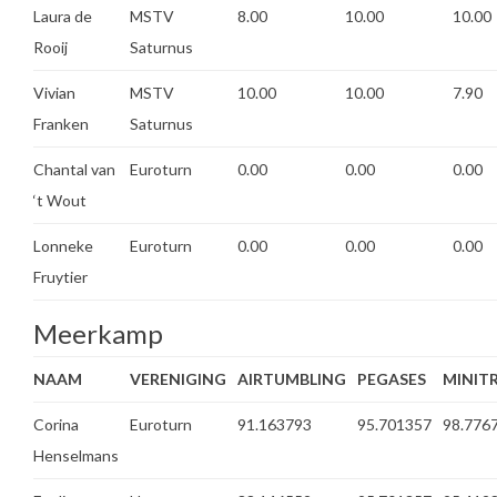
Laura de
MSTV
8.00
10.00
10.00
Rooij
Saturnus
Vivian
MSTV
10.00
10.00
7.90
Franken
Saturnus
Chantal van
Euroturn
0.00
0.00
0.00
‘t Wout
Lonneke
Euroturn
0.00
0.00
0.00
Fruytier
Meerkamp
NAAM
VERENIGING
AIRTUMBLING
PEGASES
MINIT
Corina
Euroturn
91.163793
95.701357
98.776
Henselmans