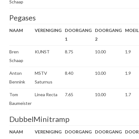
Schaap
Pegases
NAAM
VERENIGING
DOORGANG
DOORGANG
MOEIL
1
2
Bren
KUNST
8.75
10.00
1.9
Schaap
Anton
MSTV
8.40
10.00
1.9
Bennink
Saturnus
Tom
Linea Recta
7.65
10.00
1.7
Baumeister
DubbelMinitramp
NAAM
VERENIGING
DOORGANG
DOORGANG
DOOR