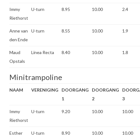
Immy
U-turn
8.95
10.00
2.4
Riethorst
Anne van
U-turn
8.55
10.00
1.9
den Ende
Maud
Linea Recta
8.40
10.00
1.8
Opstals
Minitrampoline
NAAM
VERENIGING
DOORGANG
DOORGANG
DOORG
1
2
3
Immy
U-turn
9.20
10.00
10.00
Riethorst
Esther
U-turn
8.90
10.00
10.00