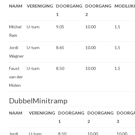
NAAM
VERENIGING
DOORGANG
DOORGANG
MOEILIJK
1
2
Michel
U-turn
9.05
10.00
1.5
Ram
Jordi
U-turn
8.65
10.00
1.5
Wagner
Faust
U-turn
8.50
10.00
1.5
van der
Molen
DubbelMinitramp
NAAM
VERENIGING
DOORGANG
DOORGANG
DOORG
1
2
3
Jordi
U-turn
8.50
10.00
10.00