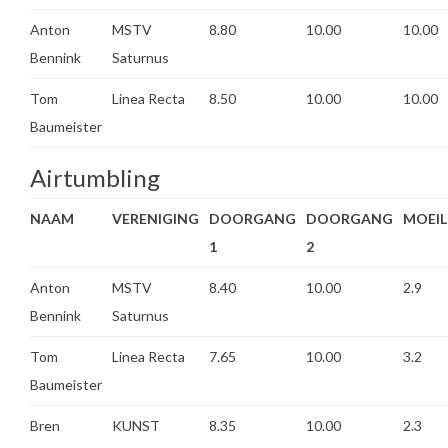
Anton
MSTV
8.80
10.00
10.00
Bennink
Saturnus
Tom
Linea Recta
8.50
10.00
10.00
Baumeister
Airtumbling
NAAM
VERENIGING
DOORGANG
DOORGANG
MOEIL
1
2
Anton
MSTV
8.40
10.00
2.9
Bennink
Saturnus
Tom
Linea Recta
7.65
10.00
3.2
Baumeister
Bren
KUNST
8.35
10.00
2.3