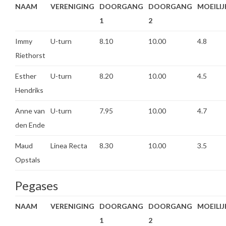
NAAM
VERENIGING
DOORGANG
DOORGANG
MOEILI
1
2
Immy
U-turn
8.10
10.00
4.8
Riethorst
Esther
U-turn
8.20
10.00
4.5
Hendriks
Anne van
U-turn
7.95
10.00
4.7
den Ende
Maud
Linea Recta
8.30
10.00
3.5
Opstals
Pegases
NAAM
VERENIGING
DOORGANG
DOORGANG
MOEILI
1
2