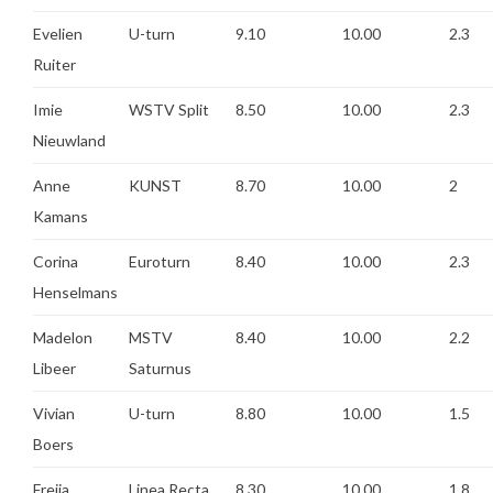
Evelien
U-turn
9.10
10.00
2.3
Ruiter
Imie
WSTV Split
8.50
10.00
2.3
Nieuwland
Anne
KUNST
8.70
10.00
2
Kamans
Corina
Euroturn
8.40
10.00
2.3
Henselmans
Madelon
MSTV
8.40
10.00
2.2
Libeer
Saturnus
Vivian
U-turn
8.80
10.00
1.5
Boers
Freija
Linea Recta
8.30
10.00
1.8