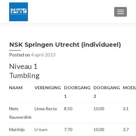
TOGGLE
NSK Springen Utrecht (individueel)
Posted on
4 april 2015
Niveau 1
Tumbling
NAAM
VERENIGING
DOORGANG
DOORGANG
MOEIL
1
2
Niels
Linea Recta
8.50
10.00
3.1
Rauwerdink
Matthijs
U-turn
7.70
10.00
3.7