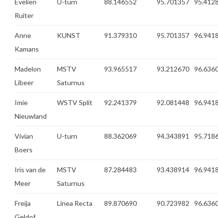
Evelien
U-turn
88.146552
95.701357
95.412
Ruiter
Anne
KUNST
91.379310
95.701357
96.941
Kamans
Madelon
MSTV
93.965517
93.212670
96.636
Libeer
Saturnus
Imie
WSTV Split
92.241379
92.081448
96.941
Nieuwland
Vivian
U-turn
88.362069
94.343891
95.718
Boers
Iris van de
MSTV
87.284483
93.438914
96.941
Meer
Saturnus
Freija
Linea Recta
89.870690
90.723982
96.636
Geldof