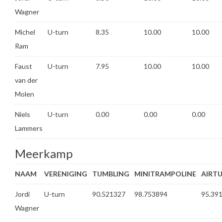
Wagner
Michel
U-turn
8.35
10.00
10.00
Ram
Faust
U-turn
7.95
10.00
10.00
van der
Molen
Niels
U-turn
0.00
0.00
0.00
Lammers
Meerkamp
NAAM
VERENIGING
TUMBLING
MINITRAMPOLINE
AIRT
Jordi
U-turn
90.521327
98.753894
95.39
Wagner