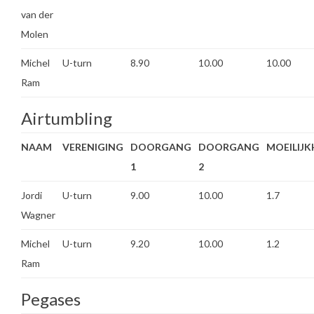
van der
Molen
Michel
U-turn
8.90
10.00
10.00
Ram
Airtumbling
NAAM
VERENIGING
DOORGANG
DOORGANG
MOEILIJK
1
2
Jordi
U-turn
9.00
10.00
1.7
Wagner
Michel
U-turn
9.20
10.00
1.2
Ram
Pegases