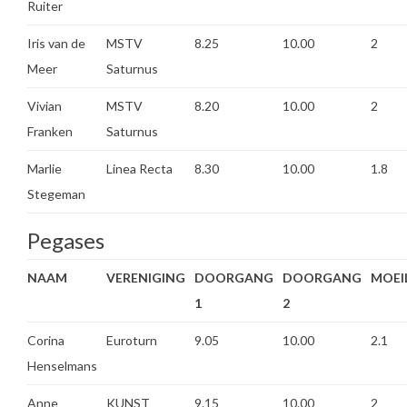
Ruiter
Iris van de
MSTV
8.25
10.00
2
Meer
Saturnus
Vivian
MSTV
8.20
10.00
2
Franken
Saturnus
Marlie
Linea Recta
8.30
10.00
1.8
Stegeman
Pegases
NAAM
VERENIGING
DOORGANG
DOORGANG
MOEI
1
2
Corina
Euroturn
9.05
10.00
2.1
Henselmans
Anne
KUNST
9.15
10.00
2