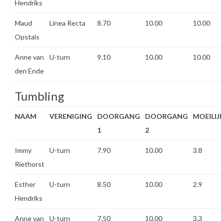
Hendriks
Maud
Linea Recta
8.70
10.00
10.00
Opstals
Anne van
U-turn
9.10
10.00
10.00
den Ende
Tumbling
NAAM
VERENIGING
DOORGANG
DOORGANG
MOEILI
1
2
Immy
U-turn
7.90
10.00
3.8
Riethorst
Esther
U-turn
8.50
10.00
2.9
Hendriks
Anne van
U-turn
7.50
10.00
3.3