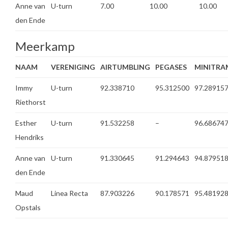
Anne van
U-turn
7.00
10.00
10.00
den Ende
Meerkamp
NAAM
VERENIGING
AIRTUMBLING
PEGASES
MINITRA
Immy
U-turn
92.338710
95.312500
97.28915
Riethorst
Esther
U-turn
91.532258
–
96.68674
Hendriks
Anne van
U-turn
91.330645
91.294643
94.87951
den Ende
Maud
Linea Recta
87.903226
90.178571
95.48192
Opstals