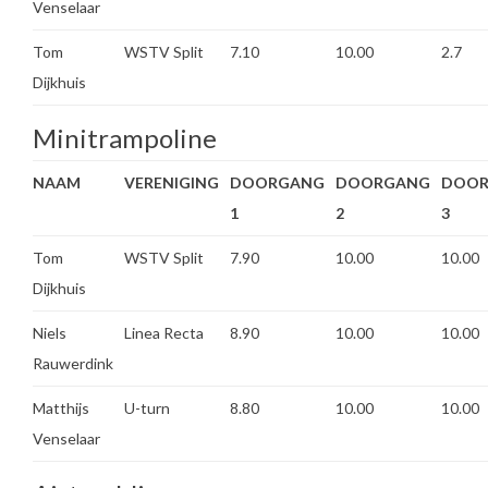
Venselaar
Tom
WSTV Split
7.10
10.00
2.7
Dijkhuis
Minitrampoline
NAAM
VERENIGING
DOORGANG
DOORGANG
DOO
1
2
3
Tom
WSTV Split
7.90
10.00
10.00
Dijkhuis
Niels
Linea Recta
8.90
10.00
10.00
Rauwerdink
Matthijs
U-turn
8.80
10.00
10.00
Venselaar