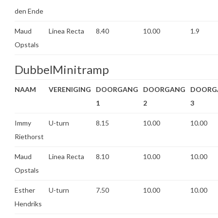
den Ende
Maud
Linea Recta
8.40
10.00
1.9
Opstals
DubbelMinitramp
NAAM
VERENIGING
DOORGANG
DOORGANG
DOORG
1
2
3
Immy
U-turn
8.15
10.00
10.00
Riethorst
Maud
Linea Recta
8.10
10.00
10.00
Opstals
Esther
U-turn
7.50
10.00
10.00
Hendriks