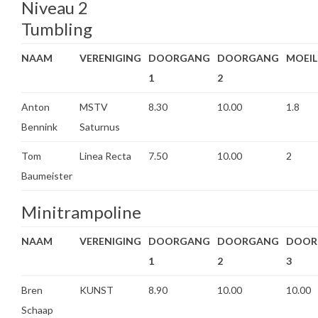
Niveau 2
Tumbling
NAAM
VERENIGING
DOORGANG
DOORGANG
MOEIL
1
2
Anton
MSTV
8.30
10.00
1.8
Bennink
Saturnus
Tom
Linea Recta
7.50
10.00
2
Baumeister
Minitrampoline
NAAM
VERENIGING
DOORGANG
DOORGANG
DOOR
1
2
3
Bren
KUNST
8.90
10.00
10.00
Schaap