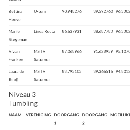
Bettina
U-turn
90.948276
89.592760
96.330
Hoeve
Marlie
Linea Recta
86.637931
88.687783
96.330
Stegeman
Vivian
MSTV
87.068966
91.628959
95.107
Franken
Saturnus
Laura de
MSTV
88.793103
89.366516
94.801
Rooij
Saturnus
Niveau 3
Tumbling
NAAM
VERENIGING
DOORGANG
DOORGANG
MOEILIJK
1
2