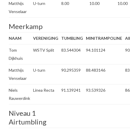
Matthijs
U-turn
8.00
10.00
10.00
Venselaar
Meerkamp
NAAM
VERENIGING
TUMBLING
MINITRAMPOLINE
A
Tom
WSTV Split
83.544304
94.101124
90
Dijkhuis
Matthijs
U-turn
90.295359
88.483146
83
Venselaar
Niels
Linea Recta
91.139241
93.539326
86
Rauwerdink
Niveau 1
Airtumbling