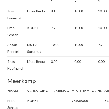
1
2
3
Tom
Linea Recta
8.15
10.00
10.00
Baumeister
Bren
KUNST
7.95
10.00
10.00
Schaap
Anton
MSTV
10.00
10.00
7.95
Bennink
Saturnus
Thijs
Linea Recta
0.00
0.00
0.00
Hoefnagel
Meerkamp
NAAM
VERENIGING
TUMBLING
MINITRAMPOLINE
AI
Bren
KUNST
–
96.636086
89
Schaap