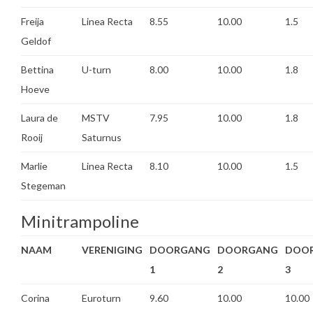
Freija
Linea Recta
8.55
10.00
1.5
Geldof
Bettina
U-turn
8.00
10.00
1.8
Hoeve
Laura de
MSTV
7.95
10.00
1.8
Rooij
Saturnus
Marlie
Linea Recta
8.10
10.00
1.5
Stegeman
Minitrampoline
NAAM
VERENIGING
DOORGANG
DOORGANG
DOO
1
2
3
Corina
Euroturn
9.60
10.00
10.00