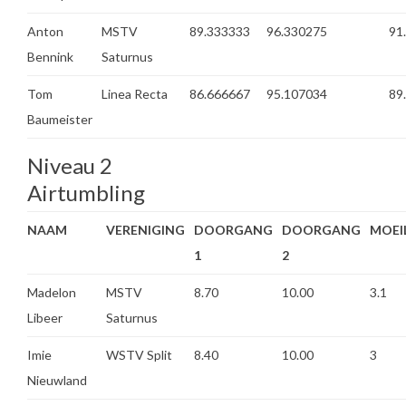
Anton
MSTV
89.333333
96.330275
91
Bennink
Saturnus
Tom
Linea Recta
86.666667
95.107034
89
Baumeister
Niveau 2
Airtumbling
NAAM
VERENIGING
DOORGANG
DOORGANG
MOEI
1
2
Madelon
MSTV
8.70
10.00
3.1
Libeer
Saturnus
Imie
WSTV Split
8.40
10.00
3
Nieuwland