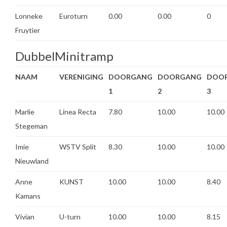
Lonneke
Euroturn
0.00
0.00
0
Fruytier
DubbelMinitramp
NAAM
VERENIGING
DOORGANG
DOORGANG
DOO
1
2
3
Marlie
Linea Recta
7.80
10.00
10.00
Stegeman
Imie
WSTV Split
8.30
10.00
10.00
Nieuwland
Anne
KUNST
10.00
10.00
8.40
Kamans
Vivian
U-turn
10.00
10.00
8.15