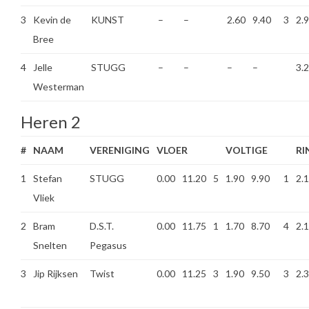
3
Kevin de
KUNST
–
–
2.60
9.40
3
2.
Bree
4
Jelle
STUGG
–
–
–
–
3.
Westerman
Heren 2
#
NAAM
VERENIGING
VLOER
VOLTIGE
RI
1
Stefan
STUGG
0.00
11.20
5
1.90
9.90
1
2.
Vliek
2
Bram
D.S.T.
0.00
11.75
1
1.70
8.70
4
2.
Snelten
Pegasus
3
Jip Rijksen
Twist
0.00
11.25
3
1.90
9.50
3
2.