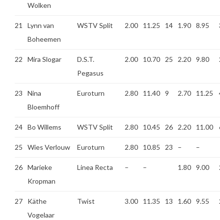
Wolken
21
Lynn van
WSTV Split
2.00
11.25
14
1.90
8.95
Boheemen
22
Mira Slogar
D.S.T.
2.00
10.70
25
2.20
9.80
Pegasus
23
Nina
Euroturn
2.80
11.40
9
2.70
11.25
Bloemhoff
24
Bo Willems
WSTV Split
2.80
10.45
26
2.20
11.00
25
Wies Verlouw
Euroturn
2.80
10.85
23
–
–
26
Marieke
Linea Recta
–
–
1.80
9.00
Kropman
27
Käthe
Twist
3.00
11.35
13
1.60
9.55
Vogelaar