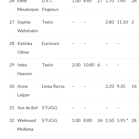
26
Eline
D.S.T.
1.00
8.65
27
1.70
7.40
26
Meulenpas
Pegasus
27
Sophie
Twist
–
–
2.80
11.10
2
Wehrhahn
28
Katinka
Euroturn
–
–
–
–
Olmer
29
Imke
Twist
2.00
10.80
6
–
–
Haasen
30
Anne
Linea Recta
–
–
2.20
9.35
16
Leijzer
31
Ilse de Bel
STUGG
–
–
–
–
32
Welmoed
STUGG
1.00
8.80
26
1.50
5.95
*
28
Mollema