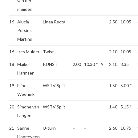
van der
meijden
16
Alucia
Linea Recta
–
–
2.50
10.05
Porsius
Martins
16
Ires Mulder
Twist
–
–
2.10
10.05
18
Maike
KUNST
2.00
10.30
*
9
2.10
8.35
Harmsen
19
Eline
WSTV Split
–
–
1.50
5.00
*
Weenink
20
Simone van
WSTV Split
–
–
1.40
5.15
*
Langen
21
Sanne
U-turn
–
–
2.60
10.75
Hoogeveen