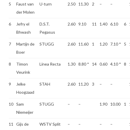
5
Faust van
U-turn
2.50
11.30
2
–
–
der Molen
6
Jefry el
D.S.T.
2.60
9.10
11
1.40
6.10
6
Bhwash
Pegasus
7
Martijn de
STUGG
2.60
11.60
1
1.20
7.10
*
5
Boer
8
Timon
Linea Recta
1.30
8.80
*
14
0.60
4.10
*
8
Veurink
9
Jelke
STAH
2.60
11.20
3
–
–
Hoogzaad
10
Sam
STUGG
–
–
1.90
10.00
1
Niemeijer
11
Gijs de
WSTV Split
–
–
–
–