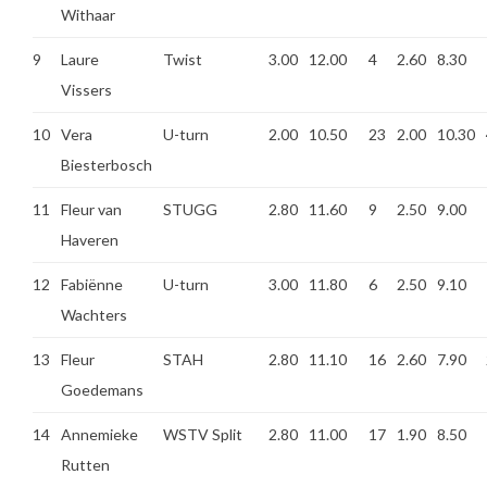
Withaar
9
Laure
Twist
3.00
12.00
4
2.60
8.30
Vissers
10
Vera
U-turn
2.00
10.50
23
2.00
10.30
Biesterbosch
11
Fleur van
STUGG
2.80
11.60
9
2.50
9.00
Haveren
12
Fabiënne
U-turn
3.00
11.80
6
2.50
9.10
Wachters
13
Fleur
STAH
2.80
11.10
16
2.60
7.90
Goedemans
14
Annemieke
WSTV Split
2.80
11.00
17
1.90
8.50
Rutten