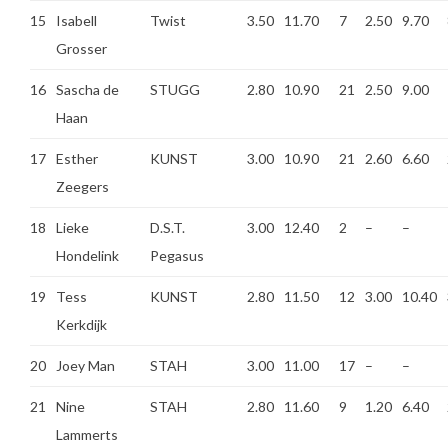
15
Isabell
Twist
3.50
11.70
7
2.50
9.70
Grosser
16
Sascha de
STUGG
2.80
10.90
21
2.50
9.00
Haan
17
Esther
KUNST
3.00
10.90
21
2.60
6.60
Zeegers
18
Lieke
D.S.T.
3.00
12.40
2
–
–
Hondelink
Pegasus
19
Tess
KUNST
2.80
11.50
12
3.00
10.40
Kerkdijk
20
Joey Man
STAH
3.00
11.00
17
–
–
21
Nine
STAH
2.80
11.60
9
1.20
6.40
Lammerts