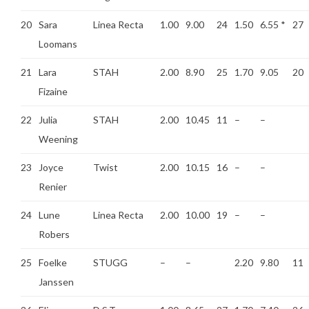
20
Sara
Linea Recta
1.00
9.00
24
1.50
6.55
*
27
Loomans
21
Lara
STAH
2.00
8.90
25
1.70
9.05
20
Fizaine
22
Julia
STAH
2.00
10.45
11
–
–
Weening
23
Joyce
Twist
2.00
10.15
16
–
–
Renier
24
Lune
Linea Recta
2.00
10.00
19
–
–
Robers
25
Foelke
STUGG
–
–
2.20
9.80
11
Janssen