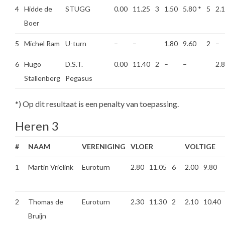
4
Hidde de
STUGG
0.00
11.25
3
1.50
5.80
*
5
2.
Boer
5
Michel Ram
U-turn
–
–
1.80
9.60
2
–
6
Hugo
D.S.T.
0.00
11.40
2
–
–
2.
Stallenberg
Pegasus
*) Op dit resultaat is een penalty van toepassing.
Heren 3
#
NAAM
VERENIGING
VLOER
VOLTIGE
1
Martin Vrielink
Euroturn
2.80
11.05
6
2.00
9.80
2
Thomas de
Euroturn
2.30
11.30
2
2.10
10.40
Bruijn