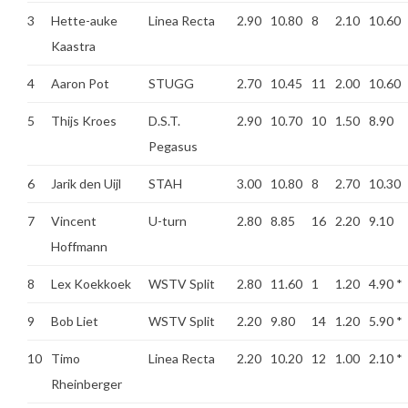
3
Hette-auke
Linea Recta
2.90
10.80
8
2.10
10.60
Kaastra
4
Aaron Pot
STUGG
2.70
10.45
11
2.00
10.60
5
Thijs Kroes
D.S.T.
2.90
10.70
10
1.50
8.90
Pegasus
6
Jarik den Uijl
STAH
3.00
10.80
8
2.70
10.30
7
Vincent
U-turn
2.80
8.85
16
2.20
9.10
Hoffmann
8
Lex Koekkoek
WSTV Split
2.80
11.60
1
1.20
4.90
*
9
Bob Liet
WSTV Split
2.20
9.80
14
1.20
5.90
*
10
Timo
Linea Recta
2.20
10.20
12
1.00
2.10
*
Rheinberger