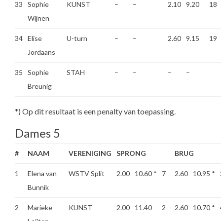
33
Sophie
KUNST
–
–
2.10
9.20
18
Wijnen
34
Elise
U-turn
–
–
2.60
9.15
19
Jordaans
35
Sophie
STAH
–
–
–
–
Breunig
*) Op dit resultaat is een penalty van toepassing.
Dames 5
#
NAAM
VERENIGING
SPRONG
BRUG
1
Elena van
WSTV Split
2.00
10.60
*
7
2.60
10.95
*
Bunnik
2
Marieke
KUNST
2.00
11.40
2
2.60
10.70
*