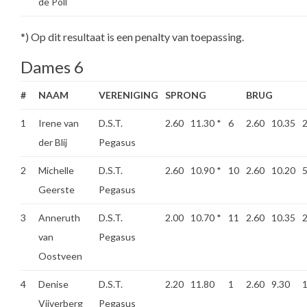
de Poll
*) Op dit resultaat is een penalty van toepassing.
Dames 6
#
NAAM
VERENIGING
SPRONG
BRUG
1
Irene van
D.S.T.
2.60
11.30
*
6
2.60
10.35
der Blij
Pegasus
2
Michelle
D.S.T.
2.60
10.90
*
10
2.60
10.20
Geerste
Pegasus
3
Anneruth
D.S.T.
2.00
10.70
*
11
2.60
10.35
van
Pegasus
Oostveen
4
Denise
D.S.T.
2.20
11.80
1
2.60
9.30
Vijverberg
Pegasus