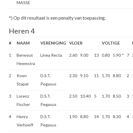
MASSE
*) Op dit resultaat is een penalty van toepassing.
Heren 4
#
NAAM
VERENIGING
VLOER
VOLTIGE
1
Berwout
Linea Recta
2.60
9.00
13
0.80
5.90
*
7
Heemstra
2
Koen
D.S.T.
2.30
9.10
11
1.70
8.80
2
Stapel
Pegasus
3
Lorenz
D.S.T.
2.50
10.40
5
1.70
8.50
3
Fischer
Pegasus
4
Henry
D.S.T.
1.90
8.80
14
1.70
8.30
4
Verhoeff
Pegasus