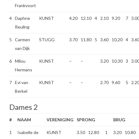
Frankvoort
4
Daphne
KUNST
4.20
12.10
4
2.10
9.20
7
3.0
Reuling
5
Carmen
STUGG
3.70
11.80
5
3.60
10.20
4
3.6
van Dijk
6
Milou
KUNST
–
–
3.20
10.30
3
3.0
Hermans
7
Evi van
KUNST
–
–
2.70
9.60
5
2.2
Berkel
Dames 2
#
NAAM
VERENIGING
SPRONG
BRUG
1
Isabelle de
KUNST
3.50
12.80
1
3.20
10.80