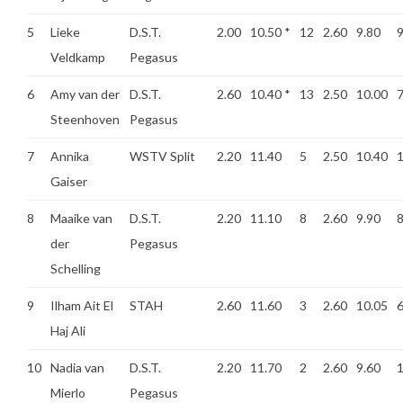
5
Lieke
D.S.T.
2.00
10.50
*
12
2.60
9.80
Veldkamp
Pegasus
6
Amy van der
D.S.T.
2.60
10.40
*
13
2.50
10.00
Steenhoven
Pegasus
7
Annika
WSTV Split
2.20
11.40
5
2.50
10.40
Gaiser
8
Maaike van
D.S.T.
2.20
11.10
8
2.60
9.90
der
Pegasus
Schelling
9
Ilham Ait El
STAH
2.60
11.60
3
2.60
10.05
Haj Ali
10
Nadia van
D.S.T.
2.20
11.70
2
2.60
9.60
Mierlo
Pegasus