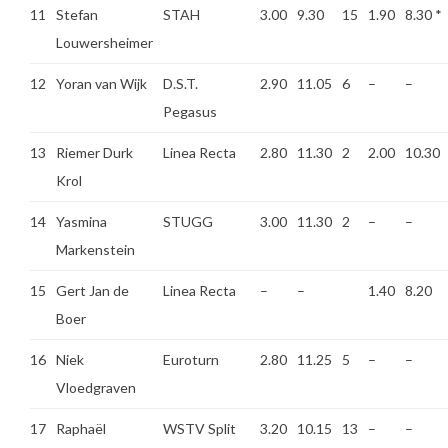
11
Stefan
STAH
3.00
9.30
15
1.90
8.30
*
Louwersheimer
12
Yoran van Wijk
D.S.T.
2.90
11.05
6
–
–
Pegasus
13
Riemer Durk
Linea Recta
2.80
11.30
2
2.00
10.30
Krol
14
Yasmina
STUGG
3.00
11.30
2
–
–
Markenstein
15
Gert Jan de
Linea Recta
–
–
1.40
8.20
Boer
16
Niek
Euroturn
2.80
11.25
5
–
–
Vloedgraven
17
Raphaël
WSTV Split
3.20
10.15
13
–
–