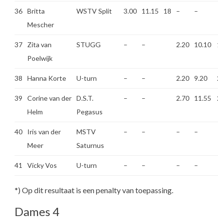
36
Britta
WSTV Split
3.00
11.15
18
–
–
Mescher
37
Zita van
STUGG
–
–
2.20
10.10
Poelwijk
38
Hanna Korte
U-turn
–
–
2.20
9.20
39
Corine van der
D.S.T.
–
–
2.70
11.55
Helm
Pegasus
40
Iris van der
MSTV
–
–
–
–
Meer
Saturnus
41
Vicky Vos
U-turn
–
–
–
–
*) Op dit resultaat is een penalty van toepassing.
Dames 4