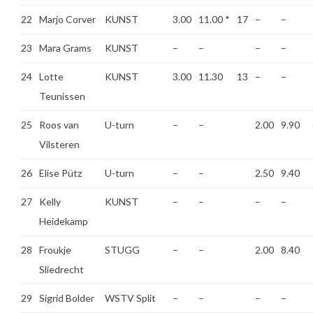
22
Marjo Corver
KUNST
3.00
11.00
*
17
–
–
23
Mara Grams
KUNST
–
–
–
–
24
Lotte
KUNST
3.00
11.30
13
–
–
Teunissen
25
Roos van
U-turn
–
–
2.00
9.90
Vilsteren
26
Elise Pütz
U-turn
–
–
2.50
9.40
27
Kelly
KUNST
–
–
–
–
Heidekamp
28
Froukje
STUGG
–
–
2.00
8.40
Sliedrecht
29
Sigrid Bolder
WSTV Split
–
–
–
–