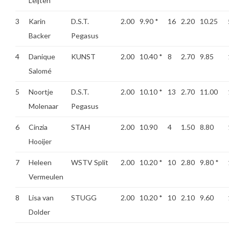
Leijten
3
Karin
D.S.T.
2.00
9.90
*
16
2.20
10.25
Backer
Pegasus
4
Danique
KUNST
2.00
10.40
*
8
2.70
9.85
Salomé
5
Noortje
D.S.T.
2.00
10.10
*
13
2.70
11.00
Molenaar
Pegasus
6
Cinzia
STAH
2.00
10.90
4
1.50
8.80
Hooijer
7
Heleen
WSTV Split
2.00
10.20
*
10
2.80
9.80
*
Vermeulen
8
Lisa van
STUGG
2.00
10.20
*
10
2.10
9.60
Dolder