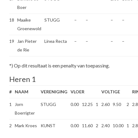
Boer
18
Maaike
STUGG
–
–
–
–
Groenewold
19
Jan Pieter
Linea Recta
–
–
–
–
de Rie
*) Op dit resultaat is een penalty van toepassing.
Heren 1
#
NAAM
VERENIGING
VLOER
VOLTIGE
RI
1
Jorn
STUGG
0.00
12.25
1
2.60
9.50
2
2.
Boerrigter
2
Mark Kroes
KUNST
0.00
11.60
2
2.40
10.00
1
2.