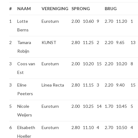
#
NAAM
VERENIGING
SPRONG
BRUG
1
Lotte
Euroturn
2.00
10.60
9
2.70
11.20
1
Berns
2
Tamara
KUNST
2.80
11.25
2
2.20
9.65
13
Robijn
3
Coos van
Euroturn
2.00
10.20
15
2.20
10.20
8
Est
3
Eline
Linea Recta
2.80
11.15
3
2.20
9.40
15
Peeters
5
Nicole
Euroturn
2.00
10.25
14
1.70
10.45
5
Weijers
6
Elisabeth
Euroturn
2.80
11.10
4
2.70
10.50
4
Hoeller