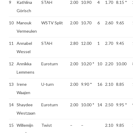
9
Kathlina
STAH
2.00
10.90
4
1.70
8.15
*
Görisch
10
Manouk
WSTV Split
2.00
10.70
6
2.60
9.65
Vermeulen
11
Annabel
STAH
2.80
12.00
1
2.70
9.45
Wessel
12
Annikka
Euroturn
2.00
10.20
*
10
2.20
10.00
Lemmens
13
Irene
U-turn
2.00
9.90
*
16
2.10
8.85
Waajen
14
Shaydee
Euroturn
2.00
10.00
*
14
2.50
9.95
*
Westzaan
15
Willemijn
Twist
–
–
2.10
9.85