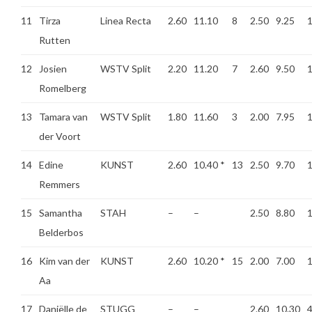
11
Tirza
Linea Recta
2.60
11.10
8
2.50
9.25
Rutten
12
Josien
WSTV Split
2.20
11.20
7
2.60
9.50
Romelberg
13
Tamara van
WSTV Split
1.80
11.60
3
2.00
7.95
der Voort
14
Edine
KUNST
2.60
10.40
*
13
2.50
9.70
Remmers
15
Samantha
STAH
–
–
2.50
8.80
Belderbos
16
Kim van der
KUNST
2.60
10.20
*
15
2.00
7.00
Aa
17
Daniëlle de
STUGG
–
–
2.60
10.30