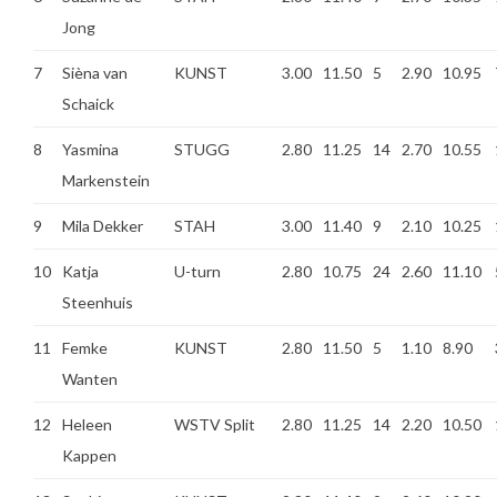
Jong
7
Sièna van
KUNST
3.00
11.50
5
2.90
10.95
Schaick
8
Yasmina
STUGG
2.80
11.25
14
2.70
10.55
Markenstein
9
Mila Dekker
STAH
3.00
11.40
9
2.10
10.25
10
Katja
U-turn
2.80
10.75
24
2.60
11.10
Steenhuis
11
Femke
KUNST
2.80
11.50
5
1.10
8.90
Wanten
12
Heleen
WSTV Split
2.80
11.25
14
2.20
10.50
Kappen