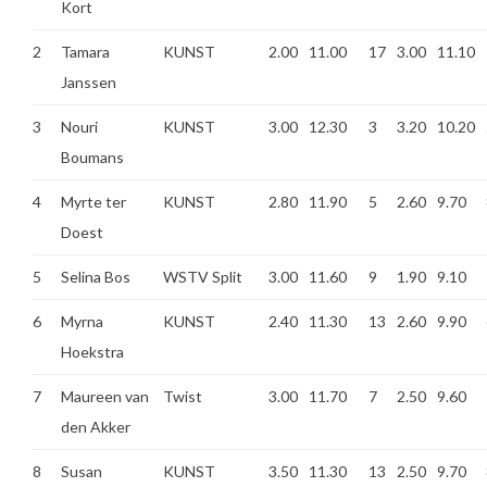
Kort
2
Tamara
KUNST
2.00
11.00
17
3.00
11.10
Janssen
3
Nouri
KUNST
3.00
12.30
3
3.20
10.20
Boumans
4
Myrte ter
KUNST
2.80
11.90
5
2.60
9.70
Doest
5
Selina Bos
WSTV Split
3.00
11.60
9
1.90
9.10
6
Myrna
KUNST
2.40
11.30
13
2.60
9.90
Hoekstra
7
Maureen van
Twist
3.00
11.70
7
2.50
9.60
den Akker
8
Susan
KUNST
3.50
11.30
13
2.50
9.70