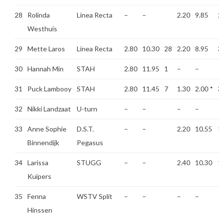
28
Rolinda
Linea Recta
–
–
2.20
9.85
Westhuis
29
Mette Laros
Linea Recta
2.80
10.30
28
2.20
8.95
30
Hannah Min
STAH
2.80
11.95
1
–
–
31
Puck Lambooy
STAH
2.80
11.45
7
1.30
2.00
*
32
Nikki Landzaat
U-turn
–
–
–
–
33
Anne Sophie
D.S.T.
–
–
2.20
10.55
Binnendijk
Pegasus
34
Larissa
STUGG
–
–
2.40
10.30
Kuipers
35
Fenna
WSTV Split
–
–
–
–
Hinssen