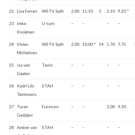
22
Lisa Ferrari
WSTV Split
2.00
11.10
3
2.10
9.20
*
23
Imke
U-turn
–
–
–
–
Kooijman
24
Vivian
WSTV Split
2.00
10.00
*
14
1.70
7.75
Michielsen
25
Isa van
Twist
–
–
–
–
Gaalen
26
Kadri-Liis
STAH
–
–
–
–
Tammearu
27
Turan
Euroturn
–
–
2.00
9.30
Gadzijev
28
Amber van
STAH
–
–
–
–