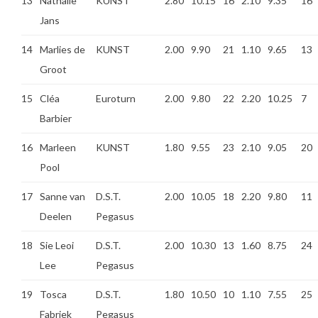
13
Nathalie
KUNST
2.80
10.15
16
2.10
9.35
16
Jans
14
Marlies de
KUNST
2.00
9.90
21
1.10
9.65
13
Groot
15
Cléa
Euroturn
2.00
9.80
22
2.20
10.25
7
Barbier
16
Marleen
KUNST
1.80
9.55
23
2.10
9.05
20
Pool
17
Sanne van
D.S.T.
2.00
10.05
18
2.20
9.80
11
Deelen
Pegasus
18
Sie Leoi
D.S.T.
2.00
10.30
13
1.60
8.75
24
Lee
Pegasus
19
Tosca
D.S.T.
1.80
10.50
10
1.10
7.55
25
Fabriek
Pegasus