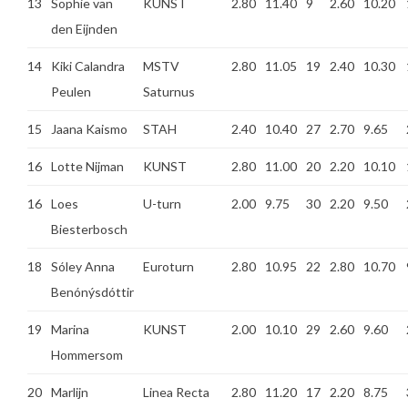
13
Sophie van
KUNST
2.80
11.40
9
2.60
10.20
den Eijnden
14
Kiki Calandra
MSTV
2.80
11.05
19
2.40
10.30
Peulen
Saturnus
15
Jaana Kaismo
STAH
2.40
10.40
27
2.70
9.65
16
Lotte Nijman
KUNST
2.80
11.00
20
2.20
10.10
16
Loes
U-turn
2.00
9.75
30
2.20
9.50
Biesterbosch
18
Sóley Anna
Euroturn
2.80
10.95
22
2.80
10.70
Benónýsdóttir
19
Marina
KUNST
2.00
10.10
29
2.60
9.60
Hommersom
20
Marlijn
Linea Recta
2.80
11.20
17
2.20
8.75