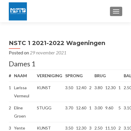
TOGGLE
NSTC 1 2021-2022 Wageningen
Posted on
29 november 2021
Dames 1
#
NAAM
VERENIGING
SPRONG
BRUG
BA
1
Larissa
KUNST
3.50
12.40
2
3.80
12.30
1
2.5
Vermeul
2
Eline
STUGG
3.70
12.60
1
3.00
9.60
5
3.1
Groen
3
Yente
KUNST
3.50
12.30
3
2.50
11.10
2
3.1