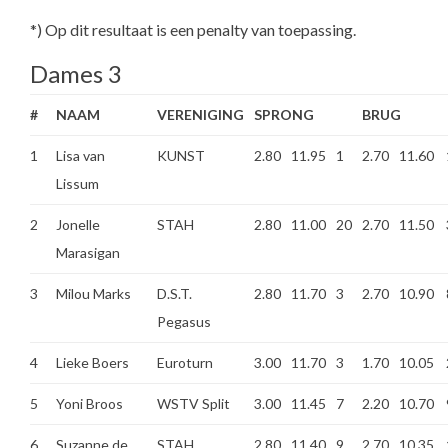
*) Op dit resultaat is een penalty van toepassing.
Dames 3
#
NAAM
VERENIGING
SPRONG
BRUG
1
Lisa van
KUNST
2.80
11.95
1
2.70
11.60
Lissum
2
Jonelle
STAH
2.80
11.00
20
2.70
11.50
Marasigan
3
Milou Marks
D.S.T.
2.80
11.70
3
2.70
10.90
Pegasus
4
Lieke Boers
Euroturn
3.00
11.70
3
1.70
10.05
5
Yoni Broos
WSTV Split
3.00
11.45
7
2.20
10.70
6
Suzanne de
STAH
2.80
11.40
9
2.70
10.35