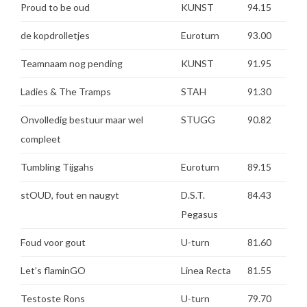
Proud to be oud
KUNST
94.15
de kopdrolletjes
Euroturn
93.00
Teamnaam nog pending
KUNST
91.95
Ladies & The Tramps
STAH
91.30
Onvolledig bestuur maar wel
STUGG
90.82
compleet
Tumbling Tijgahs
Euroturn
89.15
stOUD, fout en naugyt
D.S.T.
84.43
Pegasus
Foud voor gout
U-turn
81.60
Let’s flaminGO
Linea Recta
81.55
Testoste Rons
U-turn
79.70