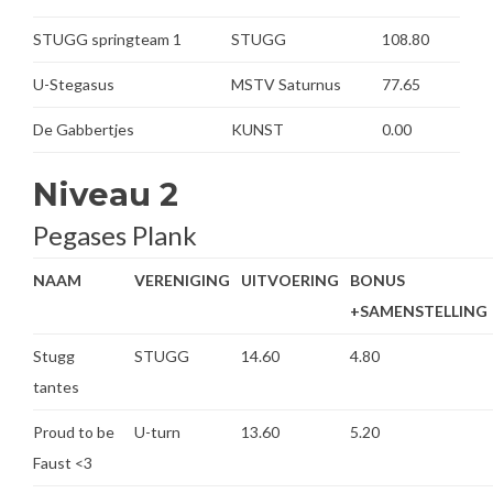
STUGG springteam 1
STUGG
108.80
U-Stegasus
MSTV Saturnus
77.65
De Gabbertjes
KUNST
0.00
Niveau 2
Pegases Plank
NAAM
VERENIGING
UITVOERING
BONUS
+SAMENSTELLING
Stugg
STUGG
14.60
4.80
tantes
Proud to be
U-turn
13.60
5.20
Faust <3