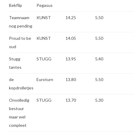
Bekflip
Pegasus
Teamnaam
KUNST
14.25
5.50
nog pending
Proud to be
KUNST
14.05
5.50
oud
Stugg
STUGG
13.95
5.40
tantes
de
Euroturn
13.80
5.50
kopdrolletjes
Onvolledig
STUGG
13.70
5.30
bestuur
maar wel
compleet