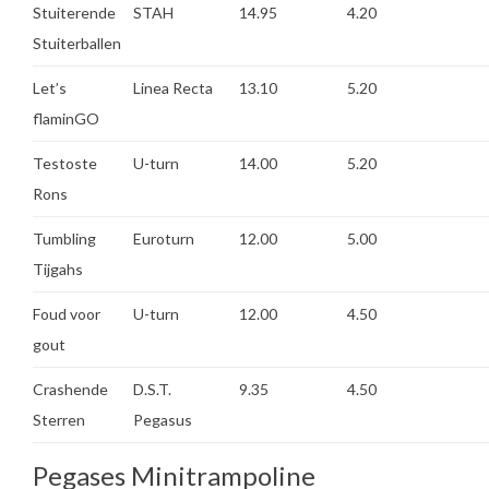
Stuiterende
STAH
14.95
4.20
Stuiterballen
Let’s
Linea Recta
13.10
5.20
flaminGO
Testoste
U-turn
14.00
5.20
Rons
Tumbling
Euroturn
12.00
5.00
Tijgahs
Foud voor
U-turn
12.00
4.50
gout
Crashende
D.S.T.
9.35
4.50
Sterren
Pegasus
Pegases Minitrampoline