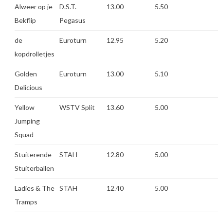
Alweer op je
D.S.T.
13.00
5.50
Bekflip
Pegasus
de
Euroturn
12.95
5.20
kopdrolletjes
Golden
Euroturn
13.00
5.10
Delicious
Yellow
WSTV Split
13.60
5.00
Jumping
Squad
Stuiterende
STAH
12.80
5.00
Stuiterballen
Ladies & The
STAH
12.40
5.00
Tramps