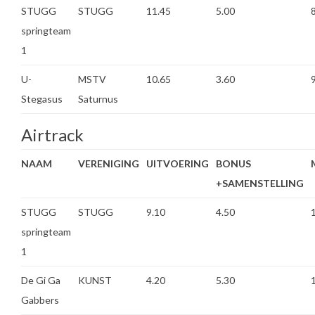
STUGG
STUGG
11.45
5.00
springteam
1
U-
MSTV
10.65
3.60
Stegasus
Saturnus
Airtrack
NAAM
VERENIGING
UITVOERING
BONUS
+SAMENSTELLING
STUGG
STUGG
9.10
4.50
springteam
1
De Gi Ga
KUNST
4.20
5.30
Gabbers