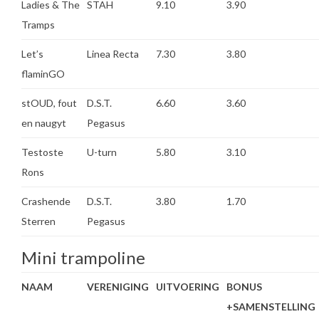
Ladies & The
STAH
9.10
3.90
Tramps
Let’s
Linea Recta
7.30
3.80
flaminGO
stOUD, fout
D.S.T.
6.60
3.60
en naugyt
Pegasus
Testoste
U-turn
5.80
3.10
Rons
Crashende
D.S.T.
3.80
1.70
Sterren
Pegasus
Mini trampoline
NAAM
VERENIGING
UITVOERING
BONUS
+SAMENSTELLING