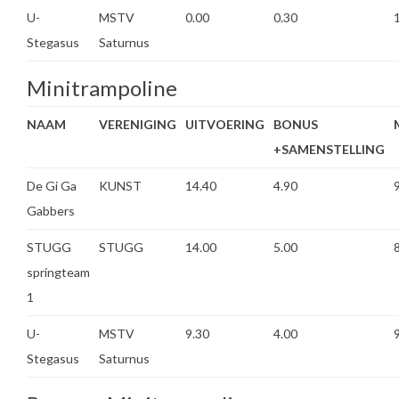
U-
MSTV
0.00
0.30
Stegasus
Saturnus
Minitrampoline
NAAM
VERENIGING
UITVOERING
BONUS
+SAMENSTELLING
De Gi Ga
KUNST
14.40
4.90
Gabbers
STUGG
STUGG
14.00
5.00
springteam
1
U-
MSTV
9.30
4.00
Stegasus
Saturnus