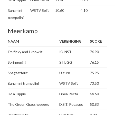
Banamini
WSTV Split
10.60
4.10
trampolini
Meerkamp
NAAM
VERENIGING
SCORE
I’m flexy and I know it
KUNST
76.90
Springen!!!
STUGG
76.15
Spagaatfout
U-turn
75.95
Banamini trampolini
WSTV Split
73.50
Do a Flippie
Linea Recta
64.60
The Green Grasshoppers
D.S.T. Pegasus
50.83
Bareback Flip
Euroturn
0.00