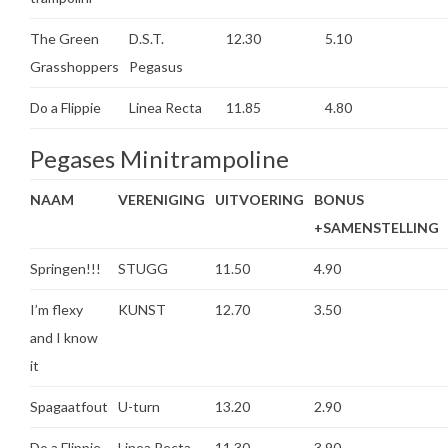
The Green
D.S.T.
12.30
5.10
Grasshoppers
Pegasus
Do a Flippie
Linea Recta
11.85
4.80
Pegases Minitrampoline
NAAM
VERENIGING
UITVOERING
BONUS
+SAMENSTELLING
Springen!!!
STUGG
11.50
4.90
I’m flexy
KUNST
12.70
3.50
and I know
it
Spagaatfout
U-turn
13.20
2.90
Do a Flippie
Linea Recta
11.30
3.90