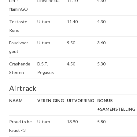
Let’s
Linea Recta
11.10
4.30
flaminGO
Testoste
U-turn
11.40
4.30
Rons
Foud voor
U-turn
9.50
3.60
gout
Crashende
D.S.T.
4.50
5.30
Sterren
Pegasus
Airtrack
NAAM
VERENIGING
UITVOERING
BONUS
+SAMENSTELLING
Proud to be
U-turn
13.90
5.80
Faust <3