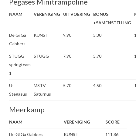
Pegases Minitrampoline
NAAM
VERENIGING
UITVOERING
BONUS
+SAMENSTELLING
De Gi Ga
KUNST
9.90
5.30
Gabbers
STUGG
STUGG
7.90
5.70
springteam
1
U-
MSTV
5.70
4.50
Stegasus
Saturnus
Meerkamp
NAAM
VERENIGING
SCORE
De Gi Ga Gabbers
KUNST
111.86