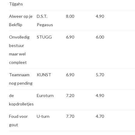
Tijgahs
Alweer op je
D.S.T.
8.00
4.90
Bekflip
Pegasus
Onvolledig
STUGG
6.90
6.00
bestuur
maar wel
compleet
Teamnaam
KUNST
6.90
5.70
nog pending
de
Euroturn
7.20
4.90
kopdrolletjes
Foud voor
U-turn
7.70
4.70
gout