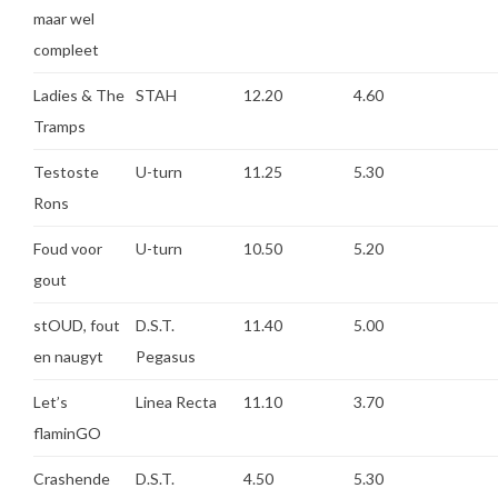
maar wel
compleet
Ladies & The
STAH
12.20
4.60
Tramps
Testoste
U-turn
11.25
5.30
Rons
Foud voor
U-turn
10.50
5.20
gout
stOUD, fout
D.S.T.
11.40
5.00
en naugyt
Pegasus
Let’s
Linea Recta
11.10
3.70
flaminGO
Crashende
D.S.T.
4.50
5.30