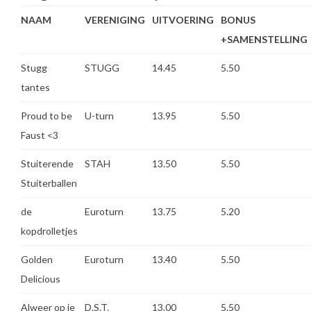
NAAM
VERENIGING
UITVOERING
BONUS
+SAMENSTELLING
Stugg
STUGG
14.45
5.50
tantes
Proud to be
U-turn
13.95
5.50
Faust <3
Stuiterende
STAH
13.50
5.50
Stuiterballen
de
Euroturn
13.75
5.20
kopdrolletjes
Golden
Euroturn
13.40
5.50
Delicious
Alweer op je
D.S.T.
13.00
5.50