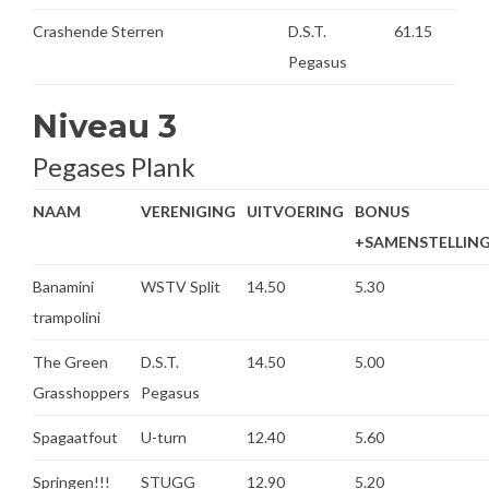
Crashende Sterren
D.S.T.
61.15
Pegasus
Niveau 3
Pegases Plank
NAAM
VERENIGING
UITVOERING
BONUS
+SAMENSTELLIN
Banamini
WSTV Split
14.50
5.30
trampolini
The Green
D.S.T.
14.50
5.00
Grasshoppers
Pegasus
Spagaatfout
U-turn
12.40
5.60
Springen!!!
STUGG
12.90
5.20