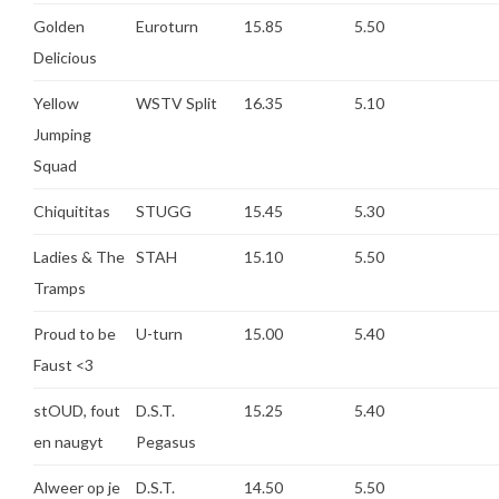
Golden
Euroturn
15.85
5.50
Delicious
Yellow
WSTV Split
16.35
5.10
Jumping
Squad
Chiquititas
STUGG
15.45
5.30
Ladies & The
STAH
15.10
5.50
Tramps
Proud to be
U-turn
15.00
5.40
Faust <3
stOUD, fout
D.S.T.
15.25
5.40
en naugyt
Pegasus
Alweer op je
D.S.T.
14.50
5.50