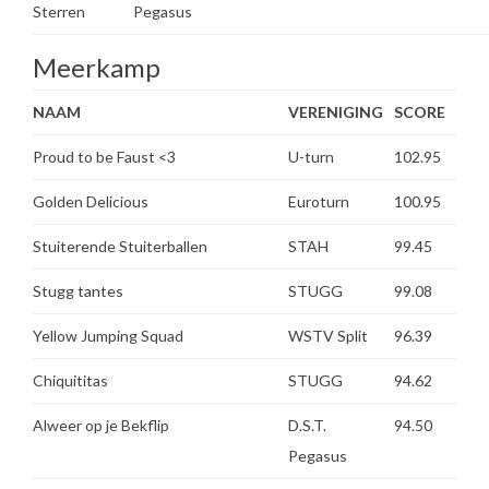
Sterren
Pegasus
Meerkamp
NAAM
VERENIGING
SCORE
Proud to be Faust <3
U-turn
102.95
Golden Delicious
Euroturn
100.95
Stuiterende Stuiterballen
STAH
99.45
Stugg tantes
STUGG
99.08
Yellow Jumping Squad
WSTV Split
96.39
Chiquititas
STUGG
94.62
Alweer op je Bekflip
D.S.T.
94.50
Pegasus