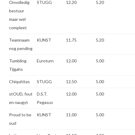
Onvolledig
STUGG
12.20
5.20
bestuur
maar wel
compleet
Teamnaam
KUNST
11.75
5.20
nog pending
Tumbling
Euroturn
12.00
5.00
Tijgahs
Chiquititas
STUGG
12.50
5.00
stOUD, fout
D.S.T.
12.00
5.00
en naugyt
Pegasus
Proud to be
KUNST
11.00
5.00
oud