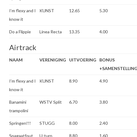
I’m flexy and I
KUNST
12.65
5.30
know it
Do a Flippie
Linea Recta
13.35
4.00
Airtrack
NAAM
VERENIGING
UITVOERING
BONUS
+SAMENSTELLIN
I’m flexy and I
KUNST
8.90
4.90
know it
Banamini
WSTV Split
6.70
3.80
trampolini
Springen!!!
STUGG
8.00
2.40
Spagaatfout
U-turn
8.80
1.60