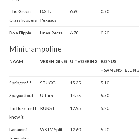
The Green
D.S.T.
6.90
0.90
Grasshoppers
Pegasus
Do a Flippie
Linea Recta
6.70
0.20
Minitrampoline
NAAM
VERENIGING
UITVOERING
BONUS
+SAMENSTELLIN
Springen!!!
STUGG
15.35
5.10
Spagaatfout
U-turn
14.75
5.50
I’m flexy and I
KUNST
12.95
5.20
know it
Banamini
WSTV Split
12.60
5.20
trampolini