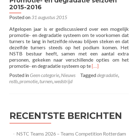
Promotie- en degradatie seizoen
2015-2016
Posted on
31 augustus 2015
Afgelopen jaar is er gediscussieerd over een mogelijk
promotie- en degradatie systeem om te voorkomen dat
turners te lang in hetzelfde niveau blijven steken en dat
dezelfde turners steeds op het podium komen. Het
NSTB bestuur heeft, samen met een aantal extra
personen, gekeken naar verschillende opties om het
Read
promotie- en degradatie systeem op te
[…]
more
Posted in
Geen categorie
,
Nieuws
Tagged
degradatie
,
about
nstb
,
promotie
,
turnen
,
wedstrijd
Promotie-
en
degradatie
seizoen
2015-
RECENTSTE BERICHTEN
2016
NSTC Teams 2026 – Teams Competition Rotterdam