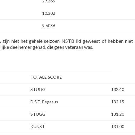
29.265
10.302
9.6086
 zijn niet het gehele seizoen NSTB lid geweest of hebben niet 
lijke deelnemer gehad, die geen veteraan was.
TOTALE SCORE
STUGG
132.40
D.S.T. Pegasus
132.15
STUGG
131.20
KUNST
131.00