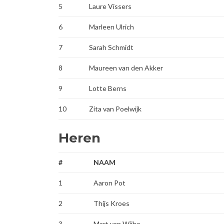
5
Laure Vissers
6
Marleen Ulrich
7
Sarah Schmidt
8
Maureen van den Akker
9
Lotte Berns
10
Zita van Poelwijk
Heren
#
NAAM
1
Aaron Pot
2
Thijs Kroes
3
Mart van Wijhe