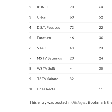
2
KUNST
70
64
3
U-turn
60
52
4
D.S.T. Pegasus
72
22
5
Euroturn
46
30
6
STAH
48
23
7
MSTV Saturnus
20
24
8
WSTV Split
–
35
9
TSTV Saltare
32
–
10
Linea Recta
–
11
This entry was posted in
Uitslagen
. Bookmark th