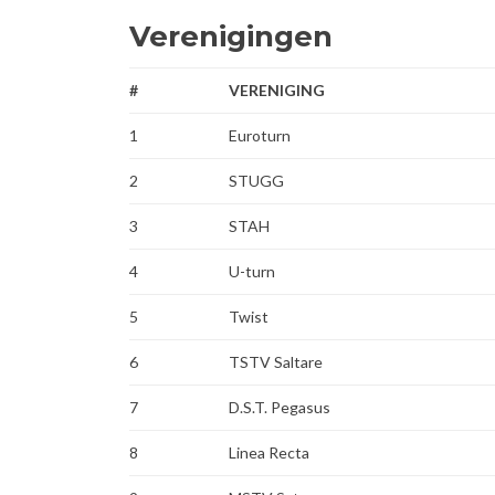
Verenigingen
#
VERENIGING
1
Euroturn
2
STUGG
3
STAH
4
U-turn
5
Twist
6
TSTV Saltare
7
D.S.T. Pegasus
8
Linea Recta