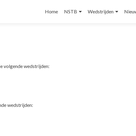
Skip
to
Home
NSTB
Wedstrijden
Nieu
content
e volgende wedstrijden:
nde wedstrijden: