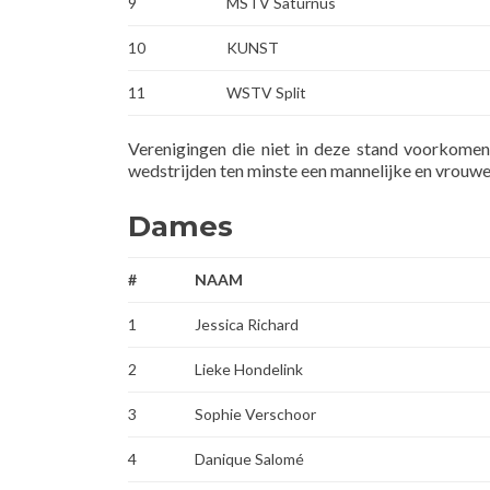
9
MSTV Saturnus
10
KUNST
11
WSTV Split
Verenigingen die niet in deze stand voorkomen,
wedstrijden ten minste een mannelijke en vrouwe
Dames
#
NAAM
1
Jessica Richard
2
Lieke Hondelink
3
Sophie Verschoor
4
Danique Salomé