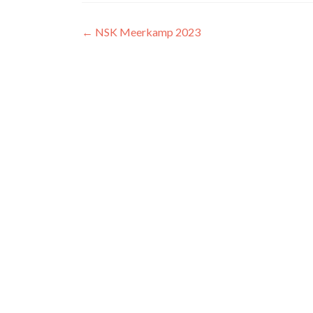
Post
←
NSK Meerkamp 2023
navigation