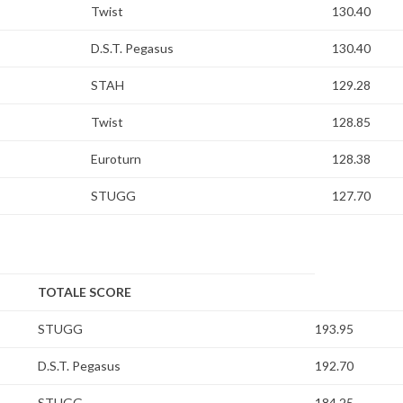
Twist
130.40
D.S.T. Pegasus
130.40
STAH
129.28
Twist
128.85
Euroturn
128.38
STUGG
127.70
TOTALE SCORE
STUGG
193.95
D.S.T. Pegasus
192.70
STUGG
184.25